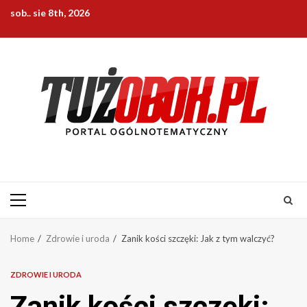
Skip
sob.. sie 8th, 2026
to
content
Primary
Menu
Home
Zdrowie i uroda
Zanik kości szczęki: Jak z tym walczyć?
ZDROWIE I URODA
Zanik kości szczęki: