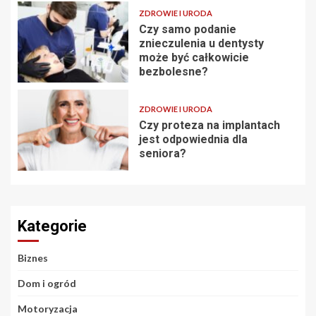
ZDROWIE I URODA
Czy samo podanie
znieczulenia u dentysty
może być całkowicie
bezbolesne?
ZDROWIE I URODA
Czy proteza na implantach
jest odpowiednia dla
seniora?
Kategorie
Biznes
Dom i ogród
Motoryzacja