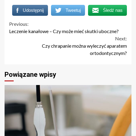
Udostępnij
Tweetuj
Śledź nas
Continue
Previous:
Leczenie kanałowe – Czy może mieć skutki uboczne?
Reading
Next:
Czy chrapanie można wyleczyć aparatem
ortodontycznym?
Powiązane wpisy