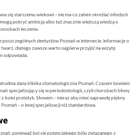
wna się starszemu wiekowi – nie ma co zatem skreślać młodych
 mogą pokryć ambicją albo też znacznie większą wiedzą o
posobach leczenia.
e poszczególnych dentystów Poznań w internecie, informacje o
w twarz, dlatego zawsze warto najpierw przyjść na wizytę
am odpowiada.
zatrudnia dana klinika stomatologiczna Poznań. Czasem bowiem
oznań specjalizujący się w periodontologii, czyli chorobach błony
ż z kolei protetyk. Słowem – nieraz aby mieć naprawdę piękny
Poznań – o innej specjalizacji niż standardowa.
we
oznań, ponieważ boi się potencjalnego bólu związanego z