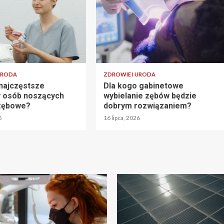
URODA
ZDROWIE I URODA
 najczęstsze
Dla kogo gabinetowe
 osób noszących
wybielanie zębów będzie
 zębowe?
dobrym rozwiązaniem?
6
16 lipca, 2026