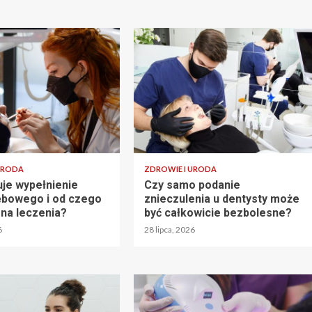
URODA
ZDROWIE I URODA
uje wypełnienie
Czy samo podanie
ębowego i od czego
znieczulenia u dentysty może
ena leczenia?
być całkowicie bezbolesne?
6
28 lipca, 2026