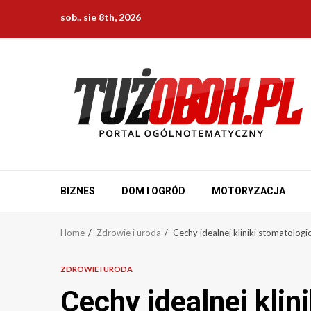
Skip
sob.. sie 8th, 2026
to
content
BIZNES
DOM I OGRÓD
MOTORYZACJA
Home
Zdrowie i uroda
Cechy idealnej kliniki stomatologi
ZDROWIE I URODA
Cechy idealnej klin