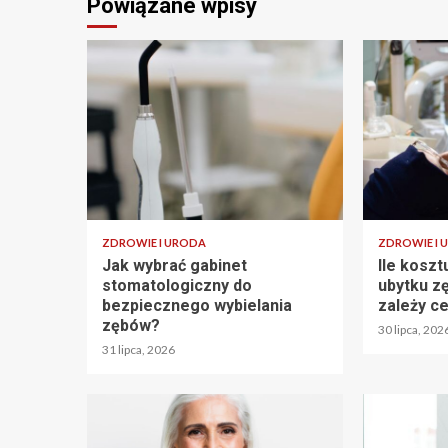
Powiązane wpisy
ZDROWIE I URODA
ZDROWIE I 
Jak wybrać gabinet
Ile koszt
stomatologiczny do
ubytku z
bezpiecznego wybielania
zależy c
zębów?
30 lipca, 202
31 lipca, 2026