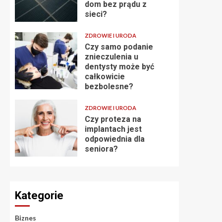
dom bez prądu z
sieci?
ZDROWIE I URODA
Czy samo podanie
znieczulenia u
dentysty może być
całkowicie
bezbolesne?
ZDROWIE I URODA
Czy proteza na
implantach jest
odpowiednia dla
seniora?
Kategorie
Biznes