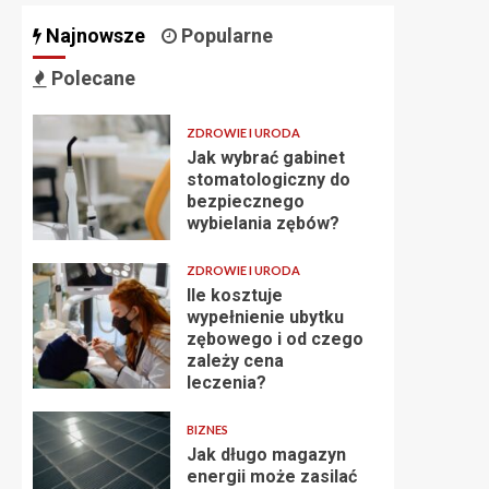
Najnowsze
Popularne
Polecane
ZDROWIE I URODA
Jak wybrać gabinet
stomatologiczny do
bezpiecznego
wybielania zębów?
ZDROWIE I URODA
Ile kosztuje
wypełnienie ubytku
zębowego i od czego
zależy cena
leczenia?
BIZNES
Jak długo magazyn
energii może zasilać