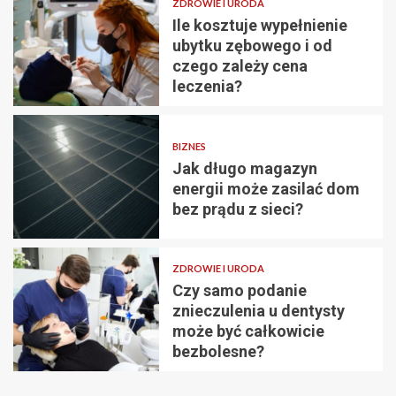
ZDROWIE I URODA
Ile kosztuje wypełnienie
ubytku zębowego i od
czego zależy cena
leczenia?
BIZNES
Jak długo magazyn
energii może zasilać dom
bez prądu z sieci?
ZDROWIE I URODA
Czy samo podanie
znieczulenia u dentysty
może być całkowicie
bezbolesne?