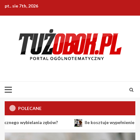
Skip
pt.. sie 7th, 2026
to
content
Primary
Menu
POLECANE
ielania zębów?
Ile kosztuje wypełnienie ubytku zęboweg