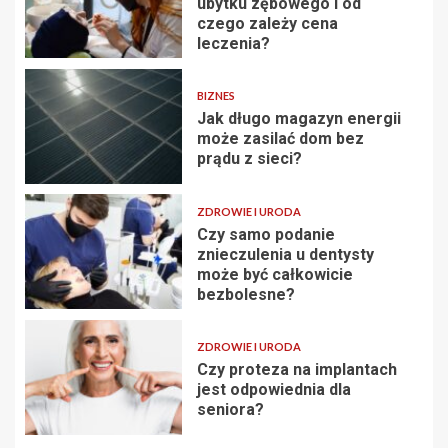
ubytku zębowego i od
czego zależy cena
leczenia?
BIZNES
Jak długo magazyn energii
może zasilać dom bez
prądu z sieci?
ZDROWIE I URODA
Czy samo podanie
znieczulenia u dentysty
może być całkowicie
bezbolesne?
ZDROWIE I URODA
Czy proteza na implantach
jest odpowiednia dla
seniora?