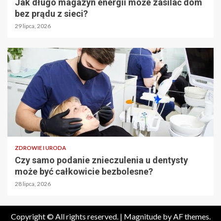
Jak długo magazyn energii może zasilać dom
bez prądu z sieci?
29 lipca, 2026
ZDROWIE I URODA
Czy samo podanie znieczulenia u dentysty
może być całkowicie bezbolesne?
28 lipca, 2026
Copyright © All rights reserved.
|
Magnitude
by AF themes.