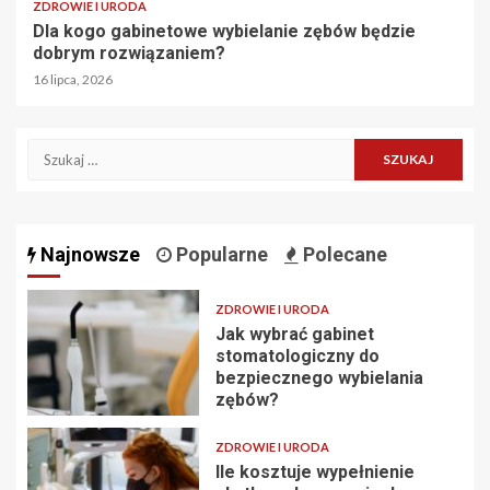
ZDROWIE I URODA
Dla kogo gabinetowe wybielanie zębów będzie
dobrym rozwiązaniem?
16 lipca, 2026
Szukaj:
Najnowsze
Popularne
Polecane
ZDROWIE I URODA
Jak wybrać gabinet
stomatologiczny do
bezpiecznego wybielania
zębów?
ZDROWIE I URODA
Ile kosztuje wypełnienie