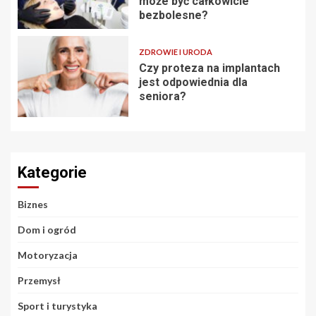
może być całkowicie
bezbolesne?
ZDROWIE I URODA
Czy proteza na implantach
jest odpowiednia dla
seniora?
Kategorie
Biznes
Dom i ogród
Motoryzacja
Przemysł
Sport i turystyka