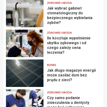
ZDROWIE I URODA
Jak wybrać gabinet
stomatologiczny do
bezpiecznego wybielania
zębów?
ZDROWIE I URODA
Ile kosztuje wypełnienie
ubytku zębowego i od
czego zależy cena
leczenia?
BIZNES
Jak długo magazyn energii
może zasilać dom bez
prądu z sieci?
ZDROWIE I URODA
Czy samo podanie
znieczulenia u dentysty