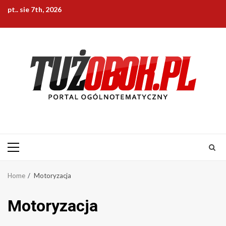
Skip
pt.. sie 7th, 2026
to
content
Primary
Menu
Home
Motoryzacja
Motoryzacja