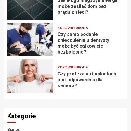
Jak długo magazyn energii
może zasilać dom bez
prądu z sieci?
ZDROWIE I URODA
Czy samo podanie
znieczulenia u dentysty
może być całkowicie
bezbolesne?
ZDROWIE I URODA
Czy proteza na implantach
jest odpowiednia dla
seniora?
Kategorie
Biznes