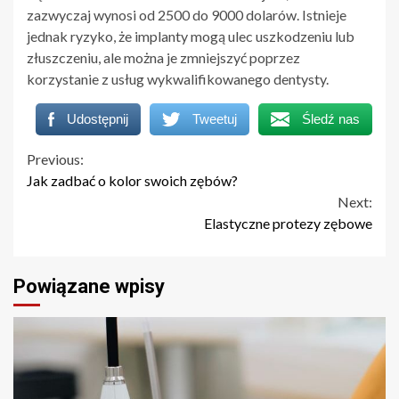
zazwyczaj wynosi od 2500 do 9000 dolarów. Istnieje
jednak ryzyko, że implanty mogą ulec uszkodzeniu lub
złuszczeniu, ale można je zmniejszyć poprzez
korzystanie z usług wykwalifikowanego dentysty.
Udostępnij
Tweetuj
Śledź nas
Continue
Previous:
Jak zadbać o kolor swoich zębów?
Reading
Next:
Elastyczne protezy zębowe
Powiązane wpisy