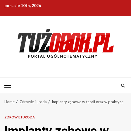
Skip
pon.. sie 10th, 2026
to
content
Primary
Menu
Home
Zdrowie i uroda
Implanty zębowe w teorii oraz w praktyce
ZDROWIE I URODA
Implanty zębowe w