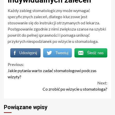
Każdy zabieg stomatologiczny może wymagać
specyficznych zaleceń, dlatego kluczowe jest
stosowanie się do instrukcji otrzymanych od lekarza.
Postępowanie zgodnie z nimi zwiększa szanse na szybki
powrót do pełnej sprawności i pomaga uniknąć
przykrych niespodzianek po wizycie u stomatologa.
Udostępnij
Tweetuj
Śledź nas
Continue
Previous:
Jakie pytania warto zadać stomatologowi podczas
Reading
wizyty?
Next:
Co zrobić po wizycie u stomatologa?
Powiązane wpisy