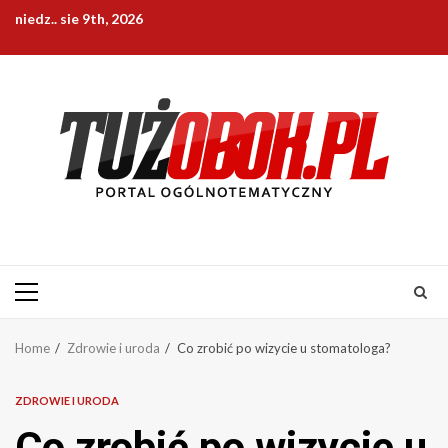
Skip
niedz.. sie 9th, 2026
to
content
Primary
Menu
Home
Zdrowie i uroda
Co zrobić po wizycie u stomatologa?
ZDROWIE I URODA
Co zrobić po wizycie u