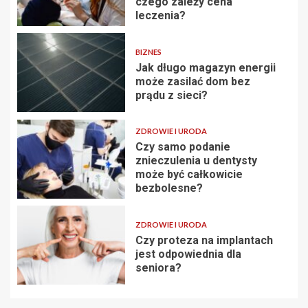
czego zależy cena
leczenia?
BIZNES
Jak długo magazyn energii
może zasilać dom bez
prądu z sieci?
ZDROWIE I URODA
Czy samo podanie
znieczulenia u dentysty
może być całkowicie
bezbolesne?
ZDROWIE I URODA
Czy proteza na implantach
jest odpowiednia dla
seniora?