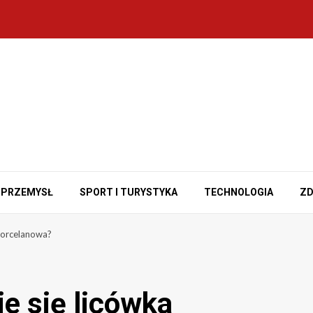
PRZEMYSŁ
SPORT I TURYSTYKA
TECHNOLOGIA
ZD
porcelanowa?
e się licówka