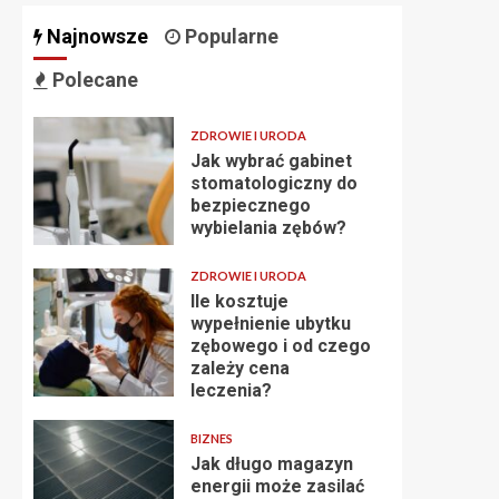
Najnowsze
Popularne
Polecane
ZDROWIE I URODA
Jak wybrać gabinet
stomatologiczny do
bezpiecznego
wybielania zębów?
ZDROWIE I URODA
Ile kosztuje
wypełnienie ubytku
zębowego i od czego
zależy cena
leczenia?
BIZNES
Jak długo magazyn
energii może zasilać