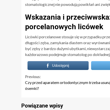
stomatologicznej nie powodują powikłań ani zwięk
Wskazania i przeciwwska
porcelanowych licówek
Licówki porcelanowe stosuje się w przypadku prze
długości zęba, zamykania diastem oraz wyrównan
być zęby z bardzo dużymi ubytkami, niewystarczają
każdorazowo podejmuje stomatolog po dokładnej an
Udostępnij
Continue
Previous:
Czy przed aparatem ortodontycznym trzeba usun
Reading
ósemki?
Powiązane wpisy