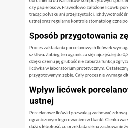
odróżnieniu od wariantów kompozytowych, porcel
czy papierosów. Prawidłowo założone licówki porc
tracąc połysku ani przejrzystości. Ich żywotność ś
ustnej oraz regularne kontrole stomatologiczne po
Sposób przygotowania zę
Proces zakładania porcelanowych licówek wymaga 
szkliwa. Zabieg ten ogranicza się najczęściej do 0
dzięki czemu jej grubość nie zaburza funkcji zgry
licówka w laboratorium protetycznym. Ostateczny
przygotowanym zębie. Cały proces nie wymaga dłu
Wpływ licówek porcelano
ustnej
Porcelanowe licówki pozwalają zachować zdrową st
ograniczonym ingerowaniem w tkanki. Cienka wars
dużą głębokość, co przekłada się na zachowanie żyw