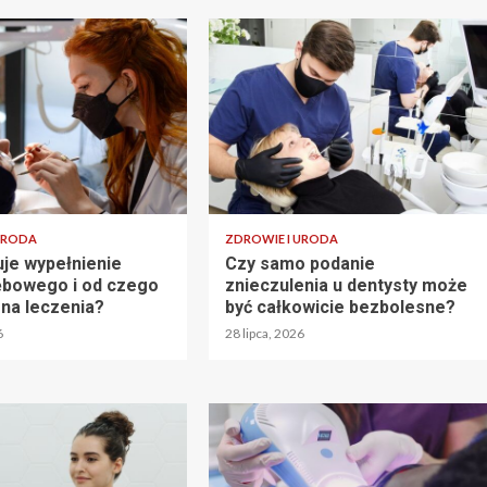
URODA
ZDROWIE I URODA
uje wypełnienie
Czy samo podanie
ębowego i od czego
znieczulenia u dentysty może
ena leczenia?
być całkowicie bezbolesne?
6
28 lipca, 2026