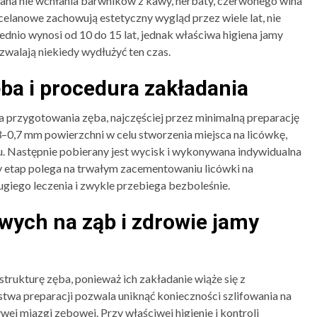
ana nie wchłania barwników z kawy, herbaty, czerwonego wina
elanowe zachowują estetyczny wygląd przez wiele lat, nie
rednio wynosi od 10 do 15 lat, jednak właściwa higiena jamy
zwalają niekiedy wydłużyć ten czas.
ba i procedura zakładania
przygotowania zęba, najczęściej przez minimalną preparację
,3–0,7 mm powierzchni w celu stworzenia miejsca na licówkę,
zu. Następnie pobierany jest wycisk i wykonywana indywidualna
 etap polega na trwałym zacementowaniu licówki na
giego leczenia i zwykle przebiega bezboleśnie.
wych na ząb i zdrowie jamy
rukturę zęba, ponieważ ich zakładanie wiąże się z
twa preparacji pozwala uniknąć konieczności szlifowania na
ej miazgi zębowej. Przy właściwej higienie i kontroli