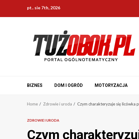
Skip
pt.. sie 7th, 2026
to
content
BIZNES
DOM I OGRÓD
MOTORYZACJA
Home
Zdrowie i uroda
Czym charakteryzuje się licówka 
ZDROWIE I URODA
Czym charakteryzuj