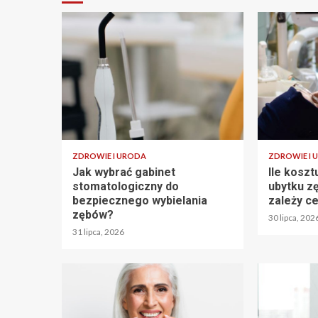
ZDROWIE I URODA
ZDROWIE I 
Jak wybrać gabinet
Ile koszt
stomatologiczny do
ubytku z
bezpiecznego wybielania
zależy c
zębów?
30 lipca, 202
31 lipca, 2026