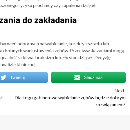
szonego ryzyka próchnicy czy zapalenia dziąseł.
zania do zakładania
barwień odpornych na wybielanie, korekty kształtu lub
ia drobnych wad ustawienia zębów. Przeciwwskazaniami mogą
ca ilość szkliwa, bruksizm lub zły stan dziąseł. Decyzję
alizie klinicznej.
Tweetuj
Śledź nas
Next:
ąć
Dla kogo gabinetowe wybielanie zębów będzie dobrym
rozwiązaniem?