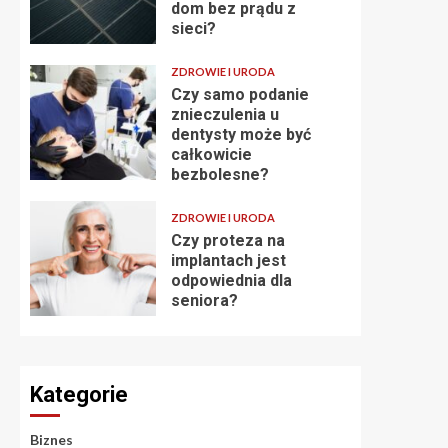
dom bez prądu z
sieci?
ZDROWIE I URODA
Czy samo podanie
znieczulenia u
dentysty może być
całkowicie
bezbolesne?
ZDROWIE I URODA
Czy proteza na
implantach jest
odpowiednia dla
seniora?
Kategorie
Biznes