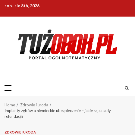
Skip
sob.. sie 8th, 2026
to
content
Primary
Menu
Home
Zdrowie i uroda
Implanty zębów a niemieckie ubezpieczenie – jakie są zasady
refundacji?
ZDROWIE I URODA