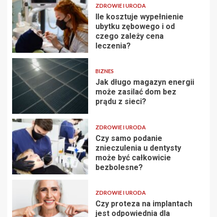
ZDROWIE I URODA
Ile kosztuje wypełnienie
ubytku zębowego i od
czego zależy cena
leczenia?
BIZNES
Jak długo magazyn energii
może zasilać dom bez
prądu z sieci?
ZDROWIE I URODA
Czy samo podanie
znieczulenia u dentysty
może być całkowicie
bezbolesne?
ZDROWIE I URODA
Czy proteza na implantach
jest odpowiednia dla