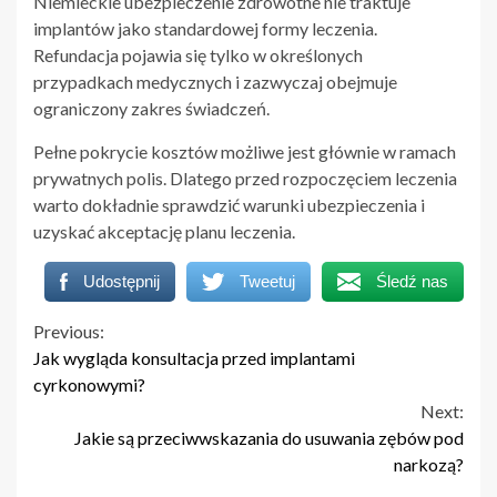
Niemieckie ubezpieczenie zdrowotne nie traktuje
implantów jako standardowej formy leczenia.
Refundacja pojawia się tylko w określonych
przypadkach medycznych i zazwyczaj obejmuje
ograniczony zakres świadczeń.
Pełne pokrycie kosztów możliwe jest głównie w ramach
prywatnych polis. Dlatego przed rozpoczęciem leczenia
warto dokładnie sprawdzić warunki ubezpieczenia i
uzyskać akceptację planu leczenia.
Udostępnij
Tweetuj
Śledź nas
Continue
Previous:
Jak wygląda konsultacja przed implantami
Reading
cyrkonowymi?
Next:
Jakie są przeciwwskazania do usuwania zębów pod
narkozą?