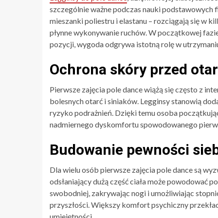
szczególnie ważne podczas nauki podstawowych figu
mieszanki poliestru i elastanu – rozciągają się w ki
płynne wykonywanie ruchów. W początkowej fazie 
pozycji, wygoda odgrywa istotną rolę w utrzymaniu 
Ochrona skóry przed ota
Pierwsze zajęcia pole dance wiążą się często z i
bolesnych otarć i siniaków. Legginsy stanowią dod
ryzyko podrażnień. Dzięki temu osoba początkują
nadmiernego dyskomfortu spowodowanego pierws
Budowanie pewności sieb
Dla wielu osób pierwsze zajęcia pole dance są wyz
odsłaniający dużą część ciała może powodować po
swobodniej, zakrywając nogi i umożliwiając stopni
przyszłości. Większy komfort psychiczny przekład
umiejętności.