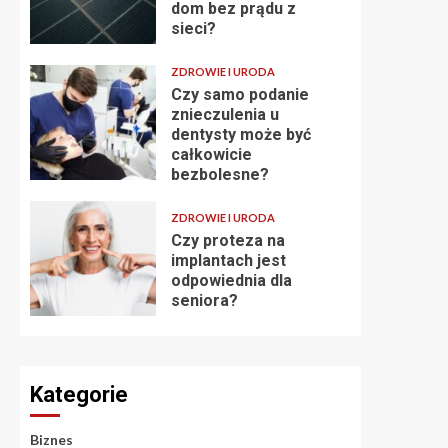
dom bez prądu z
sieci?
ZDROWIE I URODA
Czy samo podanie
znieczulenia u
dentysty może być
całkowicie
bezbolesne?
ZDROWIE I URODA
Czy proteza na
implantach jest
odpowiednia dla
seniora?
Kategorie
Biznes