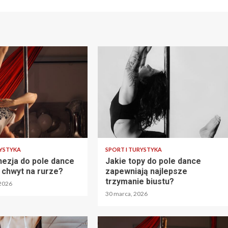
RYSTYKA
SPORT I TURYSTYKA
ezja do pole dance
Jakie topy do pole dance
 chwyt na rurze?
zapewniają najlepsze
trzymanie biustu?
 2026
30 marca, 2026