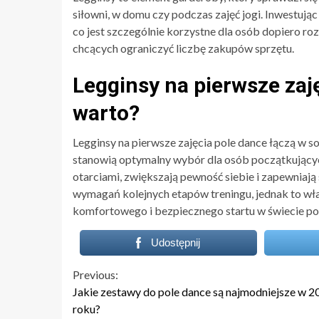
siłowni, w domu czy podczas zajęć jogi. Inwestując
co jest szczególnie korzystne dla osób dopiero r
chcących ograniczyć liczbę zakupów sprzętu.
Legginsy na pierwsze zaj
warto?
Legginsy na pierwsze zajęcia pole dance łączą w s
stanowią optymalny wybór dla osób początkujących.
otarciami, zwiększają pewność siebie i zapewnia
wymagań kolejnych etapów treningu, jednak to wła
komfortowego i bezpiecznego startu w świecie po
Udostępnij
Continue
Previous:
Jakie zestawy do pole dance są najmodniejsze w 2
Reading
roku?