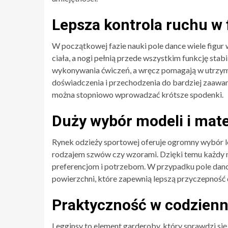
Lepsza kontrola ruchu w 
W początkowej fazie nauki pole dance wiele figur 
ciała, a nogi pełnią przede wszystkim funkcję stab
wykonywania ćwiczeń, a wręcz pomagają w utrzyma
doświadczenia i przechodzenia do bardziej zaaw
można stopniowo wprowadzać krótsze spodenki.
Duży wybór modeli i mat
Rynek odzieży sportowej oferuje ogromny wybór leg
rodzajem szwów czy wzorami. Dzięki temu każdy
preferencjom i potrzebom. W przypadku pole dance
powierzchni, które zapewnią lepszą przyczepność d
Praktyczność w codzien
Legginsy to element garderoby, który sprawdzi się ni