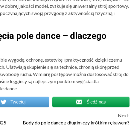
 w dobrej jakości model, zyskuje się uniwersalny strój sportowy,
ozpoczynających swoją przygodę z aktywnością fizyczną i
ęcia pole dance – dlaczego
obie wygodę, ochronę, estetykę i praktyczność, dzięki czemu
 Ułatwiają skupienie się na technice, chronią skórę przed
ją swobodę ruchu. W miarę postępów można dostosować strój do
śnie legginsy są najlepszym punktem wyjścia dla
le dance.
Tweetuj
Śledź nas
Next:
025
Body do pole dance z długim czy krótkim rękawem?