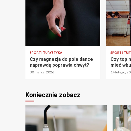
SPORT I TURYSTYKA
SPORT I TU
Czy magnezja do pole dance
Czy top n
naprawdę poprawia chwyt?
mieć wbu
30 marca, 2026
14 lutego, 2
Koniecznie zobacz