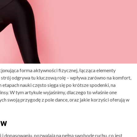
cjonująca forma aktywności fizycznej, łącząca elementy
i strój odgrywa tu kluczową rolę – wpływa zarówno na komfort,
 etapach nauki często sięga się po krótsze spodenki, na
nsy. W tym artykule wyjaśnimy, dlaczego to właśnie one
h swoją przygodę z pole dance, oraz jakie korzyści oferują w
ów
ci i dopasowaniu, pozwalają na pełną swobodę ruchu, co jest