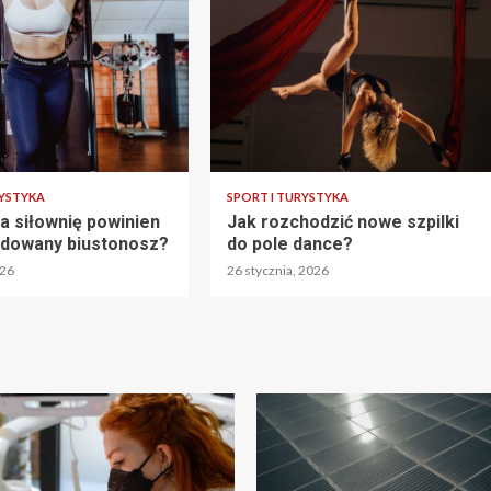
RYSTYKA
SPORT I TURYSTYKA
a siłownię powinien
Jak rozchodzić nowe szpilki
dowany biustonosz?
do pole dance?
026
26 stycznia, 2026