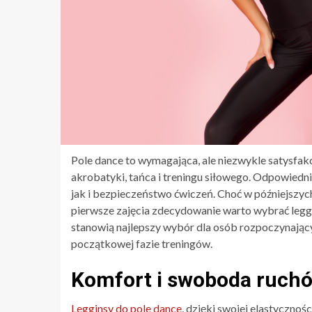
Pole dance to wymagająca, ale niezwykle satysfak
akrobatyki, tańca i treningu siłowego. Odpowiedn
jak i bezpieczeństwo ćwiczeń. Choć w późniejszych
pierwsze zajęcia zdecydowanie warto wybrać leggi
stanowią najlepszy wybór dla osób rozpoczynającyc
początkowej fazie treningów.
Komfort i swoboda ruch
Legginsy do pole dance
, dzięki swojej elastycznoś