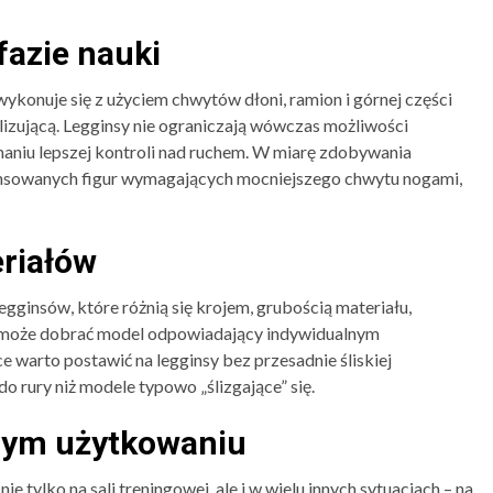
fazie nauki
wykonuje się z użyciem chwytów dłoni, ramion i górnej części
ilizującą. Legginsy nie ograniczają wówczas możliwości
niu lepszej kontroli nad ruchem. W miarę zdobywania
ansowanych figur wymagających mocniejszego chwytu nogami,
eriałów
ginsów, które różnią się krojem, grubością materiału,
 może dobrać model odpowiadający indywidualnym
 warto postawić na legginsy bez przesadnie śliskiej
o rury niż modele typowo „ślizgające” się.
nym użytkowaniu
e tylko na sali treningowej, ale i w wielu innych sytuacjach – na