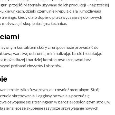
r i przejść. Materiały używane do ich produkcji – najczęściej
lku kierunkach, dzięki czemu nie krępują ciała i umożliwiają
treningu, kiedy ciało dopiero przyzwyczaja się do nowych
motywacji i skupieniu się na technice.
rciami
ntensywnym kontaktem skóry z rurą, co może prowadzić do
atkową warstwę ochronną, minimalizując tarcie i redukując
ca może dłużej i bardziej komfortowo trenować, bez
zymi próbami chwytów i obrotów.
ie
waniem nie tylko fizycznym, ale również mentalnym. Strój
czucie skrępowania. Legginsy pozwalają poczuć się
owe oswojenie się z treningiem w bardziej odsłoniętym stroju w
a się na lepsze skupienie i szybsze przyswajanie nowych