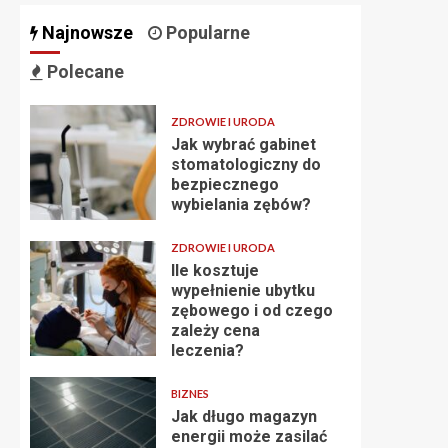
Najnowsze
Popularne
Polecane
ZDROWIE I URODA
Jak wybrać gabinet
stomatologiczny do
bezpiecznego
wybielania zębów?
ZDROWIE I URODA
Ile kosztuje
wypełnienie ubytku
zębowego i od czego
zależy cena
leczenia?
BIZNES
Jak długo magazyn
energii może zasilać