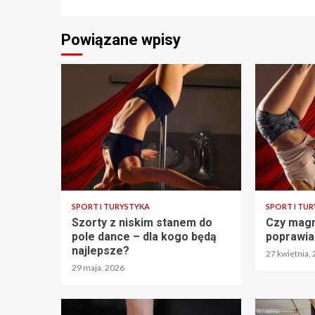
Powiązane wpisy
SPORT I TURYSTYKA
SPORT I TU
Szorty z niskim stanem do
Czy magn
pole dance – dla kogo będą
poprawia
najlepsze?
27 kwietnia,
29 maja, 2026