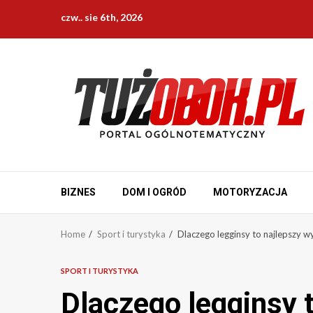
Skip
czw.. sie 6th, 2026
to
content
BIZNES
DOM I OGRÓD
MOTORYZACJA
Home
Sport i turystyka
Dlaczego legginsy to najlepszy w
SPORT I TURYSTYKA
Dlaczego legginsy 