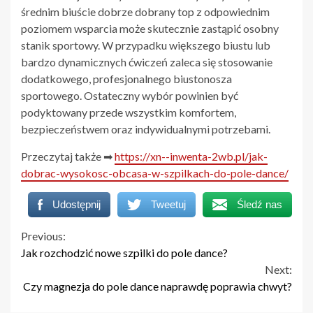
średnim biuście dobrze dobrany top z odpowiednim
poziomem wsparcia może skutecznie zastąpić osobny
stanik sportowy. W przypadku większego biustu lub
bardzo dynamicznych ćwiczeń zaleca się stosowanie
dodatkowego, profesjonalnego biustonosza
sportowego. Ostateczny wybór powinien być
podyktowany przede wszystkim komfortem,
bezpieczeństwem oraz indywidualnymi potrzebami.
Przeczytaj także ➡
https://xn--inwenta-2wb.pl/jak-
dobrac-wysokosc-obcasa-w-szpilkach-do-pole-dance/
Udostępnij
Tweetuj
Śledź nas
Continue
Previous:
Jak rozchodzić nowe szpilki do pole dance?
Reading
Next:
Czy magnezja do pole dance naprawdę poprawia chwyt?