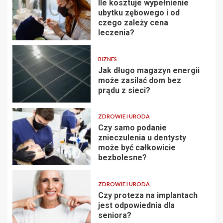
Ile kosztuje wypełnienie
ubytku zębowego i od
czego zależy cena
leczenia?
BIZNES
Jak długo magazyn energii
może zasilać dom bez
prądu z sieci?
ZDROWIE I URODA
Czy samo podanie
znieczulenia u dentysty
może być całkowicie
bezbolesne?
ZDROWIE I URODA
Czy proteza na implantach
jest odpowiednia dla
seniora?