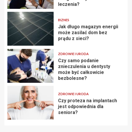
leczenia?
BIZNES
Jak długo magazyn energii
może zasilać dom bez
prądu z sieci?
ZDROWIE I URODA
Czy samo podanie
znieczulenia u dentysty
może być całkowicie
bezbolesne?
ZDROWIE I URODA
Czy proteza na implantach
jest odpowiednia dla
seniora?