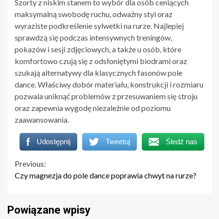
Szorty z niskim stanem to wybór dla osób ceniących
maksymalną swobodę ruchu, odważny styl oraz
wyraziste podkreślenie sylwetki na rurze. Najlepiej
sprawdzą się podczas intensywnych treningów,
pokazów i sesji zdjęciowych, a także u osób, które
komfortowo czują się z odsłoniętymi biodrami oraz
szukają alternatywy dla klasycznych fasonów pole
dance. Właściwy dobór materiału, konstrukcji i rozmiaru
pozwala uniknąć problemów z przesuwaniem się stroju
oraz zapewnia wygodę niezależnie od poziomu
zaawansowania.
Udostępnij
Tweetuj
Śledź nas
Continue
Previous:
Czy magnezja do pole dance poprawia chwyt na rurze?
Reading
Powiązane wpisy