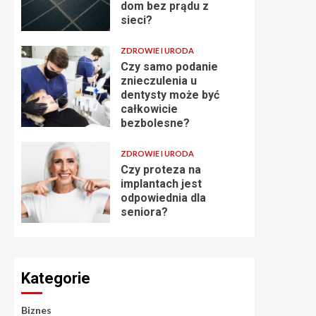
dom bez prądu z
sieci?
ZDROWIE I URODA
Czy samo podanie
znieczulenia u
dentysty może być
całkowicie
bezbolesne?
ZDROWIE I URODA
Czy proteza na
implantach jest
odpowiednia dla
seniora?
Kategorie
Biznes