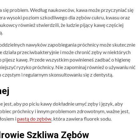
ia się problem. Według naukowców, kawa może przyczyniać się
iera wysoki poziom szkodliwego dla zębów cukru, kwasu oraz
ukowcy również stwierdzili, że ludzie pijący kawę częściej
ą.
oddzielnych nawyków zapobiegania próchnicy może skutecznie
e działa przeciwbakteryjnie i może chronić zęby w niektórych
ób pijesz kawę. Przede wszystkim powinieneś zadbać o higienę
niejszyć ryzyko próchnicy. Nie zapominaj również o używaniu nić
o częstym i regularnym skonsultowaniu się z dentystą.
nej
jest, aby po piciu kawy dokładnie umyć zęby i język, aby
pobiec próchnicy i innym problemom zdrowotnym, ważne jest,
łosiem i
pastą do zębów
, która zawiera fluorek sodu.
drowie Szkliwa Zębów