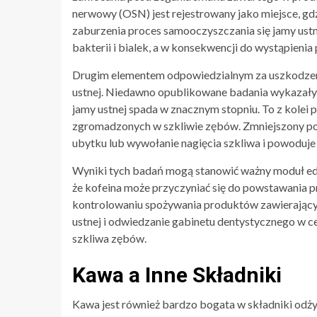
nerwowy (OSN) jest rejestrowany jako miejsce, g
zaburzenia proces samooczyszczania się jamy ustne
bakterii i bialek, a w konsekwencji do wystąpieni
Drugim elementem odpowiedzialnym za uszkodzenie
ustnej. Niedawno opublikowane badania wykazały, 
jamy ustnej spada w znacznym stopniu. To z kolei 
zgromadzonych w szkliwie zębów. Zmniejszony poz
ubytku lub wywołanie nagięcia szkliwa i powoduje
Wyniki tych badań mogą stanowić ważny moduł edu
że kofeina może przyczyniać się do powstawania
kontrolowaniu spożywania produktów zawierających
ustnej i odwiedzanie gabinetu dentystycznego w c
szkliwa zębów.
Kawa a Inne Składniki
Kawa jest również bardzo bogata w składniki odż