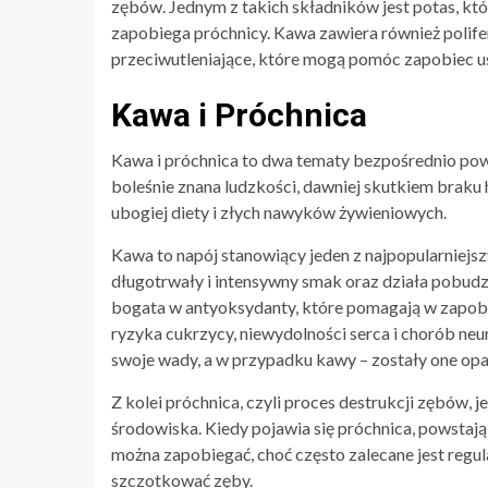
zębów. Jednym z takich składników jest potas, kt
zapobiega próchnicy. Kawa zawiera również polife
przeciwutleniające, które mogą pomóc zapobiec
Kawa i Próchnica
Kawa i próchnica to dwa tematy bezpośrednio powią
boleśnie znana ludzkości, dawniej skutkiem braku 
ubogiej diety i złych nawyków żywieniowych.
Kawa to napój stanowiący jeden z najpopularniejsz
długotrwały i intensywny smak oraz działa pobudz
bogata w antyoksydanty, które pomagają w zapo
ryzyka cukrzycy, niewydolności serca i chorób ne
swoje wady, a w przypadku kawy – zostały one opa
Z kolei próchnica, czyli proces destrukcji zębów, 
środowiska. Kiedy pojawia się próchnica, powstają
można zapobiegać, choć często zalecane jest regul
szczotkować zęby.