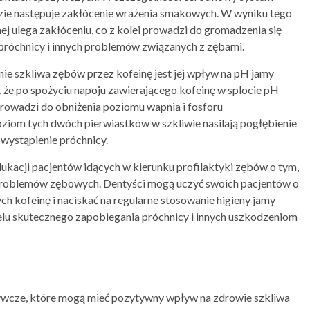
dzie następuje zakłócenie wrażenia smakowych. W wyniku tego
j ulega zakłóceniu, co z kolei prowadzi do gromadzenia się
a próchnicy i innych problemów związanych z zębami.
 szkliwa zębów przez kofeinę jest jej wpływ na pH jamy
że po spożyciu napoju zawierającego kofeinę w splocie pH
prowadzi do obniżenia poziomu wapnia i fosforu
iom tych dwóch pierwiastków w szkliwie nasilają pogłębienie
 wystąpienie próchnicy.
kacji pacjentów idących w kierunku profilaktyki zębów o tym,
 problemów zębowych. Dentyści mogą uczyć swoich pacjentów o
 kofeinę i naciskać na regularne stosowanie higieny jamy
elu skutecznego zapobiegania próchnicy i innych uszkodzeniom
ywcze, które mogą mieć pozytywny wpływ na zdrowie szkliwa