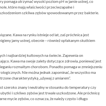
óry pomaga utrzymać wysoki poziom pH w jamie ustnej, co
nole, które mają właściwości przeciwzapalne i
 uszkodzeniom szkliwa zębów spowodowanym przez bakterie.
zane. Kawa na rynku istnieje od lat, zaś próchnica jest
higieny jamy ustnej, obecnie – również opłakanym skutkiem
ych i najbardziej kultowych na świecie. Zapewnia on
ająco. Kawa ma swoje zalety dotyczące zdrowia, ponieważ jest
bieganiu rozmaitym chorobom. Ponadto pomaga w zmniejszeniu
urologicznych. Nie można jednak zapominać, że wszystko ma
trzone charakterystyką „używaj z umiarem”.
jest szeroko znany i neutralny w stosunku do temperatury czy
 ubytki i szkliwo zębów jest trwale uszkodzone. Ale próchnicę
arne mycie zębów, co oznacza, że należy często i długo