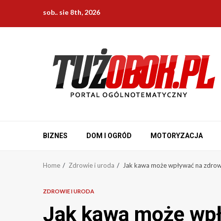
Skip
sob.. sie 8th, 2026
to
content
BIZNES
DOM I OGRÓD
MOTORYZACJA
Home
Zdrowie i uroda
Jak kawa może wpływać na zdrow
ZDROWIE I URODA
Jak kawa może wpł