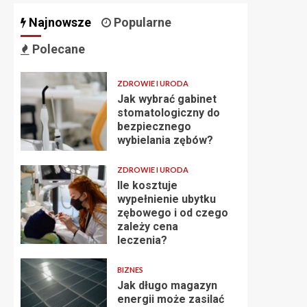
Najnowsze
Popularne
Polecane
ZDROWIE I URODA
Jak wybrać gabinet
stomatologiczny do
bezpiecznego
wybielania zębów?
ZDROWIE I URODA
Ile kosztuje
wypełnienie ubytku
zębowego i od czego
zależy cena
leczenia?
BIZNES
Jak długo magazyn
energii może zasilać