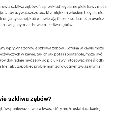
rowia szkliwa zębów. Na przykład regularne picie kawy może
est, aby używać szczoteczki z miękkim włosiem i regularnie
k do jamy ustnej, które zawierają fluorek sodu, może również
mom związanym z zdrowiem szkliwa zębów.
wny wpływ na zdrowie szkliwa zębów. Kofeina w kawie może
żywczych w kawie, takich jak potas i polifenole, może być
aby dokładnie myć zęby po piciu kawy i stosować inne środki
y ustnej, aby zapobiec problemom zdrowotnym związanym z
wie szkliwa zębów?
ębów, ponieważ zawiera kwas, który może osłabiać tkankę