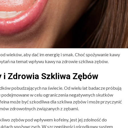
 od wieków, aby dać im energię i smak. Choć spożywanie kawy
le pytań na temat wpływu kawy na zdrowie szkliwa zębów.
 i Zdrowia Szkliwa Zębów
odków pobudzających na świecie. Od wielu lat badacze próbują
e podejmowane w celu ograniczenia negatywnych skutków
feina może być szkodliwa dla szkliwa zębów i może przyczynić
lemów zdrowotnych związanych z zębami.
wo zębów pod wpływem kofeiny, jest jej zdolność do
duktach spożywczych. W szczególności ośrodkowy system