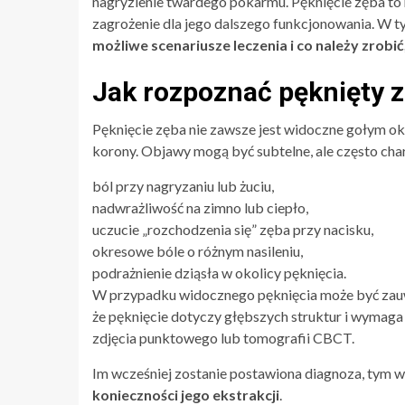
nagryzienie twardego pokarmu. Pęknięcie zęba to 
zagrożenie dla jego dalszego funkcjonowania. W t
możliwe scenariusze leczenia i co należy zrobi
Jak rozpoznać pęknięty 
Pęknięcie zęba nie zawsze jest widoczne gołym ok
korony. Objawy mogą być subtelne, ale często char
ból przy nagryzaniu lub żuciu,
nadwrażliwość na zimno lub ciepło,
uczucie „rozchodzenia się” zęba przy nacisku,
okresowe bóle o różnym nasileniu,
podrażnienie dziąsła w okolicy pęknięcia.
W przypadku widocznego pęknięcia może być zauważ
że pęknięcie dotyczy głębszych struktur i wymaga
zdjęcia punktowego lub tomografii CBCT.
Im wcześniej zostanie postawiona diagnoza, tym wi
konieczności jego ekstrakcji
.