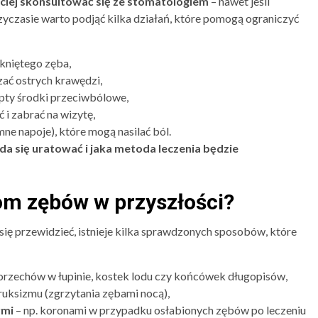
bciej skonsultować się ze stomatologiem
– nawet jeśli
yczasie warto podjąć kilka działań, które pomogą ograniczyć
kniętego zęba,
zać ostrych krawędzi,
pty środki przeciwbólowe,
 i zabrać na wizytę,
ne napoje), które mogą nasilać ból.
 da się uratować i jaka metoda leczenia będzie
om zębów w przyszłości?
się przewidzieć, istnieje kilka sprawdzonych sposobów, które
. orzechów w łupinie, kostek lodu czy końcówek długopisów,
uksizmu (zgrzytania zębami nocą),
ymi
– np. koronami w przypadku osłabionych zębów po leczeniu