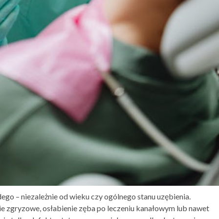
ego – niezależnie od wieku czy ogólnego stanu uzębienia.
ie zgryzowe, osłabienie zęba po leczeniu kanałowym lub nawet