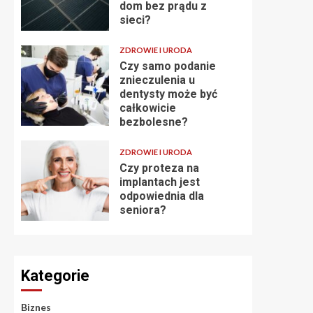
dom bez prądu z
sieci?
ZDROWIE I URODA
Czy samo podanie
znieczulenia u
dentysty może być
całkowicie
bezbolesne?
ZDROWIE I URODA
Czy proteza na
implantach jest
odpowiednia dla
seniora?
Kategorie
Biznes