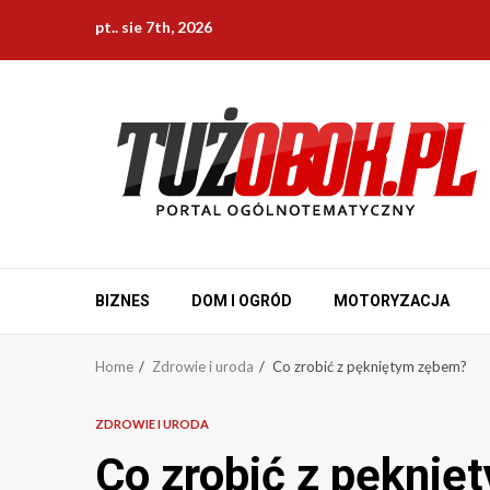
Skip
pt.. sie 7th, 2026
to
content
BIZNES
DOM I OGRÓD
MOTORYZACJA
Home
Zdrowie i uroda
Co zrobić z pękniętym zębem?
ZDROWIE I URODA
Co zrobić z pękni