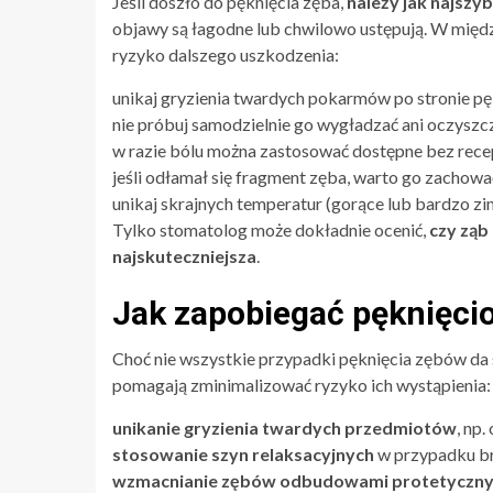
Jeśli doszło do pęknięcia zęba,
należy jak najszy
objawy są łagodne lub chwilowo ustępują. W międz
ryzyko dalszego uszkodzenia:
unikaj gryzienia twardych pokarmów po stronie pę
nie próbuj samodzielnie go wygładzać ani oczyszc
w razie bólu można zastosować dostępne bez rece
jeśli odłamał się fragment zęba, warto go zachować
unikaj skrajnych temperatur (gorące lub bardzo zim
Tylko stomatolog może dokładnie ocenić,
czy ząb
najskuteczniejsza
.
Jak zapobiegać pęknięci
Choć nie wszystkie przypadki pęknięcia zębów da 
pomagają zminimalizować ryzyko ich wystąpienia:
unikanie gryzienia twardych przedmiotów
, np
stosowanie szyn relaksacyjnych
w przypadku br
wzmacnianie zębów odbudowami protetyczn