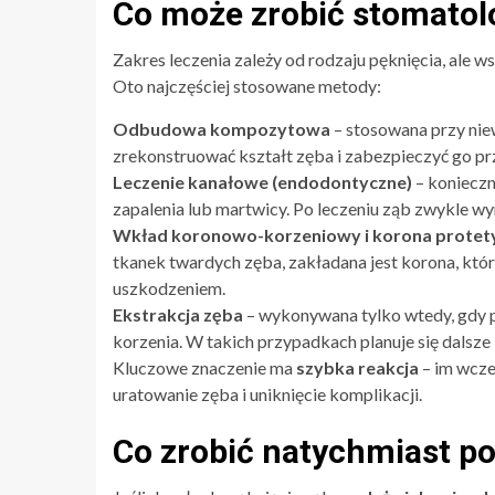
Co może zrobić stomatol
Zakres leczenia zależy od rodzaju pęknięcia, ale 
Oto najczęściej stosowane metody:
Odbudowa kompozytowa
– stosowana przy nie
zrekonstruować kształt zęba i zabezpieczyć go p
Leczenie kanałowe (endodontyczne)
– konieczne
zapalenia lub martwicy. Po leczeniu ząb zwykle
Wkład koronowo-korzeniowy i korona protet
tkanek twardych zęba, zakładana jest korona, któr
uszkodzeniem.
Ekstrakcja zęba
– wykonywana tylko wtedy, gdy pę
korzenia. W takich przypadkach planuje się dalsze 
Kluczowe znaczenie ma
szybka reakcja
– im wcze
uratowanie zęba i uniknięcie komplikacji.
Co zrobić natychmiast p