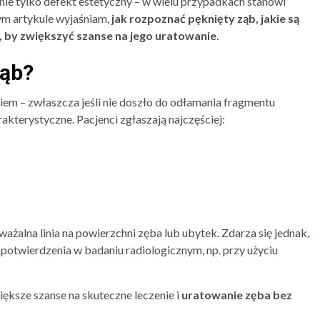
nie tylko defekt estetyczny – w wielu przypadkach stanowi
ym artykule wyjaśniam,
jak rozpoznać pęknięty ząb, jakie są
ć, by zwiększyć szanse na jego uratowanie
.
ząb?
iem – zwłaszcza jeśli nie doszło do odłamania fragmentu
akterystyczne. Pacjenci zgłaszają najczęściej:
alna linia na powierzchni zęba lub ubytek. Zdarza się jednak,
 potwierdzenia w badaniu radiologicznym, np. przy użyciu
ększe szanse na skuteczne leczenie i
uratowanie zęba bez