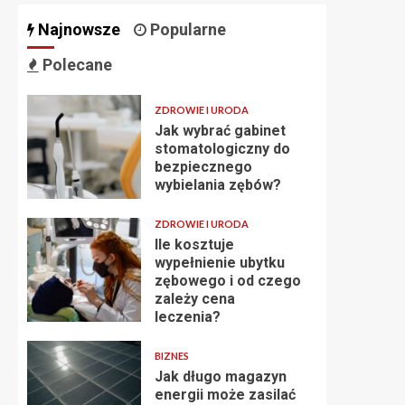
Najnowsze
Popularne
Polecane
ZDROWIE I URODA
Jak wybrać gabinet
stomatologiczny do
bezpiecznego
wybielania zębów?
ZDROWIE I URODA
Ile kosztuje
wypełnienie ubytku
zębowego i od czego
zależy cena
leczenia?
BIZNES
Jak długo magazyn
energii może zasilać