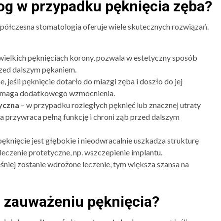
og w przypadku pęknięcia zęba?
współczesna stomatologia oferuje wiele skutecznych rozwiązań.
wielkich pęknięciach korony, pozwala w estetyczny sposób
rzed dalszym pękaniem.
, jeśli pęknięcie dotarło do miazgi zęba i doszło do jej
 wymaga dodatkowego wzmocnienia.
yczna
– w przypadku rozległych pęknięć lub znacznej utraty
a przywraca pełną funkcję i chroni ząb przed dalszym
knięcie jest głębokie i nieodwracalnie uszkadza strukturę
leczenie protetyczne, np. wszczepienie implantu.
śniej zostanie wdrożone leczenie, tym większa szansa na
o zauważeniu pęknięcia?