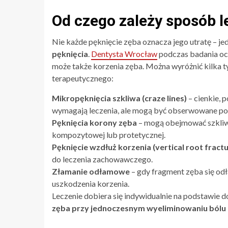
Od czego zależy sposób l
Nie każde pęknięcie zęba oznacza jego utratę – j
pęknięcia
.
Dentysta Wrocław
podczas badania oce
może także korzenia zęba. Można wyróżnić kilka 
terapeutycznego:
Mikropęknięcia szkliwa (craze lines)
– cienkie, p
wymagają leczenia, ale mogą być obserwowane po
Pęknięcia korony zęba
– mogą obejmować szkliw
kompozytowej lub protetycznej.
Pęknięcie wzdłuż korzenia (vertical root fractu
do leczenia zachowawczego.
Złamanie odłamowe
– gdy fragment zęba się odł
uszkodzenia korzenia.
Leczenie dobiera się indywidualnie na podstawie d
zęba przy jednoczesnym wyeliminowaniu bólu