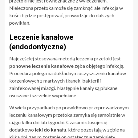
przetoki nie jest równoznaczne z wyleczeniem.
Nieleczona przetoka może się zamknąć, ale infekcja w
kości będzie postępować, prowadząc do dalszych
powikłań.
Leczenie kanałowe
(endodontyczne)
Najczęściej stosowaną metodą leczenia przetoki jest
ponowne leczenie kanałowe
zęba objętego infekcją.
Procedura polega na dokładnym oczyszczeniu kanałów
korzeniowych z martwych tkanek, bakterii i
zainfekowanej miazgi. Następnie kanały są płukane,
osuszane i szczelnie wypełniane.
W wielu przypadkach po prawidłowo przeprowadzonym
leczeniu kanałowym przetoka zamyka się samoistnie w
ciągu kilku dni lub tygodni. Czasami stosuje się
dodatkowo
leki do kanału
, które pozostają w zębie na
kilka dni, zanim zostanie on ostatecznie zamknięty.