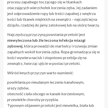
procesu zapalnego toczącego się w tkankach
otaczających wierzchołek korzenia zęba. Jej zadaniem
jest odprowadzenie ropy lub treści zapalnej z wnętrza
kości lub tkanek miękkich na zewnątrz – najczęściej na
dziąsło, rzadziej do jamy zatokowej lub na skórę twarzy.
Najczęstszą przyczyną powstania przetoki jest
niewyleczona lub źle leczona infekcja miazgi
zębowej
, która prowadzi do martwicy i rozwoju zmian
zapalnych wokół korzenia zęba. Ropa gromadząca się w
kości wywiera nacisk i stopniowo przebija się na
zewnątrz, tworząc ujście w postaci przetoki.
Wśród innych przyczyn warto wymienić:
powikłania po nieudanym leczeniu kanałowym,
urazy zębów,
obecność ciała obcego w kanale korzeniowym,
przewlekłe choroby przyzębia.
Typowym objawem przetoki jest niewielka, biała lub