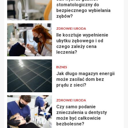
stomatologiczny do
bezpiecznego wybielania
zębów?
ZDROWIE I URODA
Ile kosztuje wypełnienie
ubytku zębowego i od
czego zależy cena
leczenia?
BIZNES
Jak długo magazyn energii
może zasilać dom bez
prądu z sieci?
ZDROWIE I URODA
Czy samo podanie
znieczulenia u dentysty
może być całkowicie
bezbolesne?