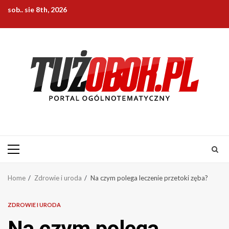
Skip
sob.. sie 8th, 2026
to
content
Primary
Menu
Home
Zdrowie i uroda
Na czym polega leczenie przetoki zęba?
ZDROWIE I URODA
Na czym polega