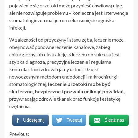
pojawienie się przetoki może przynieść chwilową ulgę,
ale nie rozwiązuje problemu – konieczna jest interwencja
stomatologiczna mająca na celu usunięcie ogniska
infekcji.
W zależności od przyczyny i stanu zęba, leczenie może
obejmować ponowne leczenie kanałowe, zabieg
chirurgiczny lub ekstrakcję. Kluczem do sukcesu jest
szybka diagnoza, precyzyjne leczenie i regularna
kontrola stanu zdrowia jamy ustnej. Dzięki
nowoczesnym metodom endodoncji i mikrochirurgii
stomatologicznej,
leczenie przetoki może być
skuteczne, bezpieczne i pozwala uniknąć powikłań
,
przywracając zdrowie tkanek oraz funkcję i estetykę
uzębienia.
Udostępnij
Tweetuj
Śledź nas
Continue
Previous: