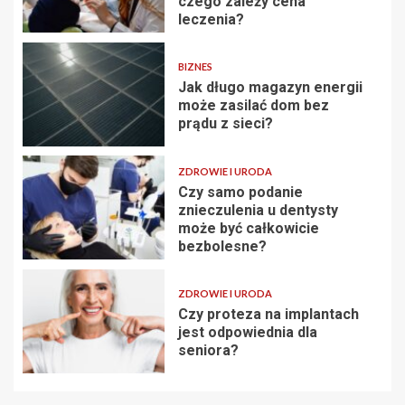
czego zależy cena
leczenia?
BIZNES
Jak długo magazyn energii
może zasilać dom bez
prądu z sieci?
ZDROWIE I URODA
Czy samo podanie
znieczulenia u dentysty
może być całkowicie
bezbolesne?
ZDROWIE I URODA
Czy proteza na implantach
jest odpowiednia dla
seniora?