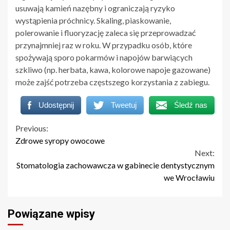
usuwają kamień nazębny i ograniczają ryzyko
wystąpienia próchnicy. Skaling, piaskowanie,
polerowanie i fluoryzację zaleca się przeprowadzać
przynajmniej raz w roku. W przypadku osób, które
spożywają sporo pokarmów i napojów barwiących
szkliwo (np. herbata, kawa, kolorowe napoje gazowane)
może zajść potrzeba częstszego korzystania z zabiegu.
Udostępnij
Tweetuj
Śledź nas
Continue
Previous:
Zdrowe syropy owocowe
Reading
Next:
Stomatologia zachowawcza w gabinecie dentystycznym
we Wrocławiu
Powiązane wpisy