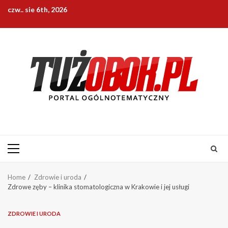
Skip
czw.. sie 6th, 2026
to
content
Primary
Menu
Home
Zdrowie i uroda
Zdrowe zęby – klinika stomatologiczna w Krakowie i jej usługi
ZDROWIE I URODA