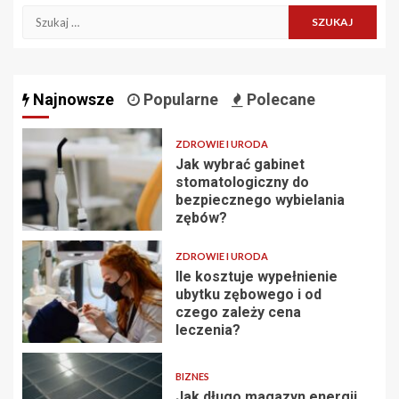
Szukaj:
Najnowsze
Popularne
Polecane
ZDROWIE I URODA
Jak wybrać gabinet
stomatologiczny do
bezpiecznego wybielania
zębów?
ZDROWIE I URODA
Ile kosztuje wypełnienie
ubytku zębowego i od
czego zależy cena
leczenia?
BIZNES
Jak długo magazyn energii