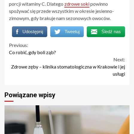
porcji witaminy C. Dlatego
zdrowe soki
powinno
spożywać się przede wszystkim w okresie jesienno-
zimowym, gdy brakuje nam sezonowych owoców.
Udostępnij
Tweetuj
Śledź nas
Continue
Previous:
Co robić, gdy boli ząb?
Reading
Next:
Zdrowe zęby – klinika stomatologiczna w Krakowie i jej
usługi
Powiązane wpisy