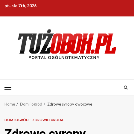
Skip
pt.. sie 7th, 2026
to
content
Primary
Menu
Home
Dom i ogród
Zdrowe syropy owocowe
DOM I OGRÓD
ZDROWIE I URODA
Zdrowe syropy