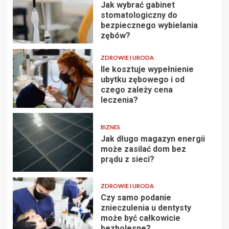
Jak wybrać gabinet
stomatologiczny do
bezpiecznego wybielania
zębów?
ZDROWIE I URODA
Ile kosztuje wypełnienie
ubytku zębowego i od
czego zależy cena
leczenia?
BIZNES
Jak długo magazyn energii
może zasilać dom bez
prądu z sieci?
ZDROWIE I URODA
Czy samo podanie
znieczulenia u dentysty
może być całkowicie
bezbolesne?