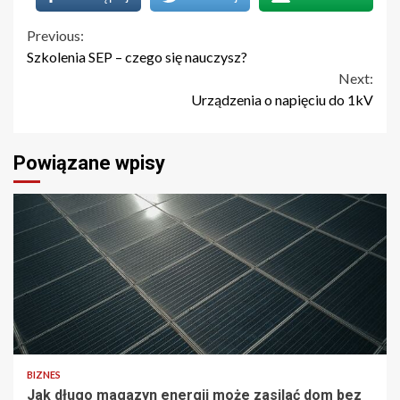
Continue
Previous:
Szkolenia SEP – czego się nauczysz?
Reading
Next:
Urządzenia o napięciu do 1kV
Powiązane wpisy
BIZNES
Jak długo magazyn energii może zasilać dom bez