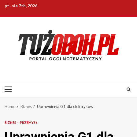
Skip
pt.. sie 7th, 2026
to
content
Primary
Menu
Home
Biznes
Uprawnienia G1 dla elektryków
BIZNES
PRZEMYSŁ
Uprawnienia G1 dla