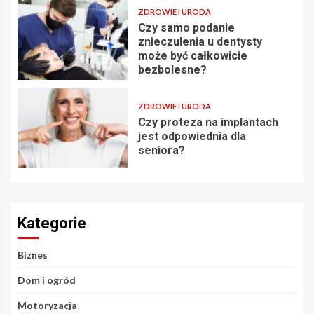
ZDROWIE I URODA
Czy samo podanie
znieczulenia u dentysty
może być całkowicie
bezbolesne?
ZDROWIE I URODA
Czy proteza na implantach
jest odpowiednia dla
seniora?
Kategorie
Biznes
Dom i ogród
Motoryzacja