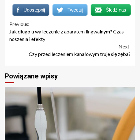
Udostępnij
Tweetuj
Śledź nas
Continue
Previous:
Jak długo trwa leczenie z aparatem lingwalnym? Czas
Reading
noszenia i efekty
Next:
Czy przed leczeniem kanałowym truje się zęba?
Powiązane wpisy