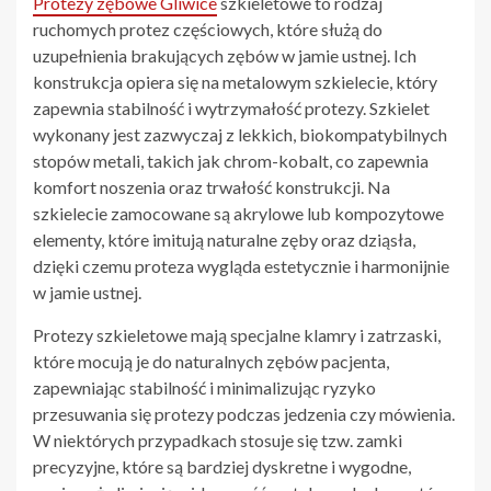
Protezy zębowe Gliwice
szkieletowe to rodzaj
ruchomych protez częściowych, które służą do
uzupełnienia brakujących zębów w jamie ustnej. Ich
konstrukcja opiera się na metalowym szkielecie, który
zapewnia stabilność i wytrzymałość protezy. Szkielet
wykonany jest zazwyczaj z lekkich, biokompatybilnych
stopów metali, takich jak chrom-kobalt, co zapewnia
komfort noszenia oraz trwałość konstrukcji. Na
szkielecie zamocowane są akrylowe lub kompozytowe
elementy, które imitują naturalne zęby oraz dziąsła,
dzięki czemu proteza wygląda estetycznie i harmonijnie
w jamie ustnej.
Protezy szkieletowe mają specjalne klamry i zatrzaski,
które mocują je do naturalnych zębów pacjenta,
zapewniając stabilność i minimalizując ryzyko
przesuwania się protezy podczas jedzenia czy mówienia.
W niektórych przypadkach stosuje się tzw. zamki
precyzyjne, które są bardziej dyskretne i wygodne,