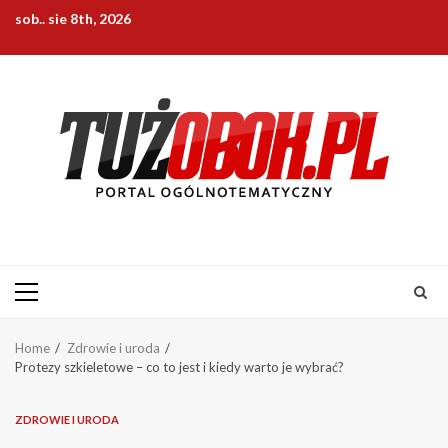
Skip
sob.. sie 8th, 2026
to
content
Primary
Menu
Home
Zdrowie i uroda
Protezy szkieletowe – co to jest i kiedy warto je wybrać?
ZDROWIE I URODA