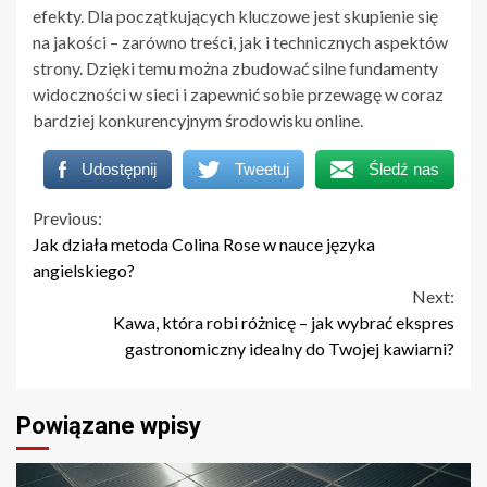
efekty. Dla początkujących kluczowe jest skupienie się
na jakości – zarówno treści, jak i technicznych aspektów
strony. Dzięki temu można zbudować silne fundamenty
widoczności w sieci i zapewnić sobie przewagę w coraz
bardziej konkurencyjnym środowisku online.
Udostępnij
Tweetuj
Śledź nas
Continue
Previous:
Jak działa metoda Colina Rose w nauce języka
Reading
angielskiego?
Next:
Kawa, która robi różnicę – jak wybrać ekspres
gastronomiczny idealny do Twojej kawiarni?
Powiązane wpisy