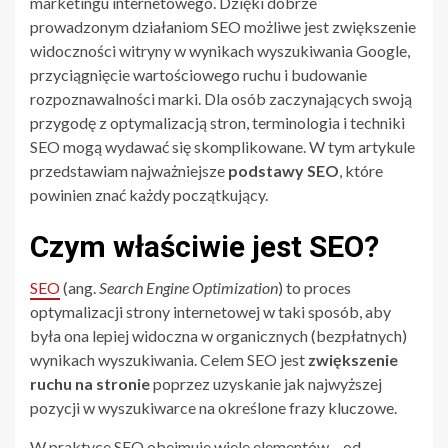
marketingu internetowego. Dzięki dobrze
prowadzonym działaniom SEO możliwe jest zwiększenie
widoczności witryny w wynikach wyszukiwania Google,
przyciągnięcie wartościowego ruchu i budowanie
rozpoznawalności marki. Dla osób zaczynających swoją
przygodę z optymalizacją stron, terminologia i techniki
SEO mogą wydawać się skomplikowane. W tym artykule
przedstawiam najważniejsze
podstawy SEO
, które
powinien znać każdy początkujący.
Czym właściwie jest SEO?
SEO
(ang.
Search Engine Optimization
) to proces
optymalizacji strony internetowej w taki sposób, aby
była ona lepiej widoczna w organicznych (bezpłatnych)
wynikach wyszukiwania. Celem SEO jest
zwiększenie
ruchu na stronie
poprzez uzyskanie jak najwyższej
pozycji w wyszukiwarce na określone frazy kluczowe.
W praktyce SEO obejmuje wiele elementów – od