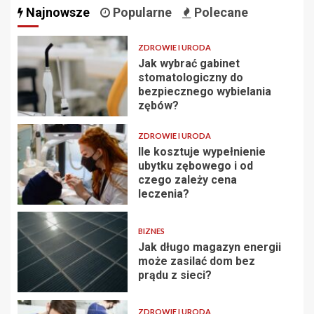
Najnowsze
Popularne
Polecane
ZDROWIE I URODA
Jak wybrać gabinet
stomatologiczny do
bezpiecznego wybielania
zębów?
ZDROWIE I URODA
Ile kosztuje wypełnienie
ubytku zębowego i od
czego zależy cena
leczenia?
BIZNES
Jak długo magazyn energii
może zasilać dom bez
prądu z sieci?
ZDROWIE I URODA