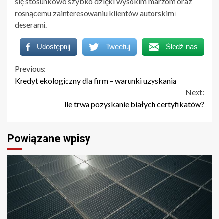
się stosunkowo szybko dzięki wysokim marżom oraz
rosnącemu zainteresowaniu klientów autorskimi
deserami.
Udostępnij
Tweetuj
Śledź nas
Continue
Previous:
Kredyt ekologiczny dla firm – warunki uzyskania
Reading
Next:
Ile trwa pozyskanie białych certyfikatów?
Powiązane wpisy