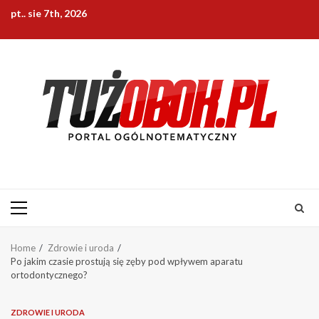
Skip
pt.. sie 7th, 2026
to
content
Primary
Menu
Home
Zdrowie i uroda
Po jakim czasie prostują się zęby pod wpływem aparatu
ortodontycznego?
ZDROWIE I URODA