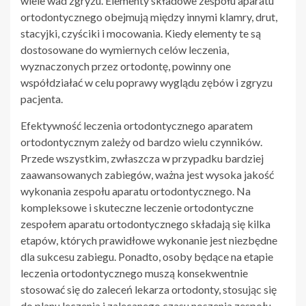
wiele wad zgryzu. Elementy składowe zespołu aparatu
ortodontycznego obejmują między innymi klamry, drut,
stacyjki, czyściki i mocowania. Kiedy elementy te są
dostosowane do wymiernych celów leczenia,
wyznaczonych przez ortodontę, powinny one
współdziałać w celu poprawy wyglądu zębów i zgryzu
pacjenta.
Efektywność leczenia ortodontycznego aparatem
ortodontycznym zależy od bardzo wielu czynników.
Przede wszystkim, zwłaszcza w przypadku bardziej
zaawansowanych zabiegów, ważna jest wysoka jakość
wykonania zespołu aparatu ortodontycznego. Na
kompleksowe i skuteczne leczenie ortodontyczne
zespołem aparatu ortodontycznego składają się kilka
etapów, których prawidłowe wykonanie jest niezbędne
dla sukcesu zabiegu. Ponadto, osoby będące na etapie
leczenia ortodontycznego muszą konsekwentnie
stosować się do zaleceń lekarza ortodonty, stosując się
do planu leczenia i zalecanego czasu noszenia zespołu