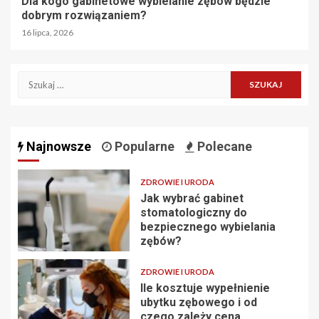
Dla kogo gabinetowe wybielanie zębów będzie
dobrym rozwiązaniem?
16 lipca, 2026
Szukaj:
Najnowsze
Popularne
Polecane
ZDROWIE I URODA
Jak wybrać gabinet
stomatologiczny do
bezpiecznego wybielania
zębów?
ZDROWIE I URODA
Ile kosztuje wypełnienie
ubytku zębowego i od
czego zależy cena