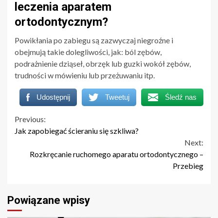
leczenia aparatem
ortodontycznym?
Powikłania po zabiegu są zazwyczaj niegroźne i
obejmują takie dolegliwości, jak: ból zębów,
podrażnienie dziąseł, obrzęk lub guzki wokół zębów,
trudności w mówieniu lub przeżuwaniu itp.
Udostępnij
Tweetuj
Śledź nas
Continue
Previous:
Jak zapobiegać ścieraniu się szkliwa?
Reading
Next:
Rozkręcanie ruchomego aparatu ortodontycznego –
Przebieg
Powiązane wpisy