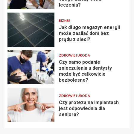
leczenia?
BIZNES
Jak długo magazyn energii
może zasilać dom bez
prądu z sieci?
ZDROWIE I URODA
Czy samo podanie
znieczulenia u dentysty
może być całkowicie
bezbolesne?
ZDROWIE I URODA
Czy proteza na implantach
jest odpowiednia dla
seniora?