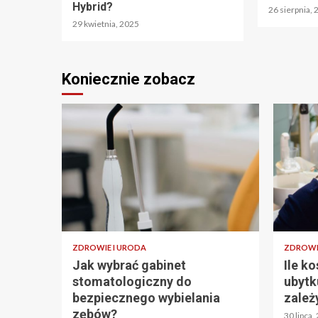
Hybrid?
26 sierpnia,
29 kwietnia, 2025
Koniecznie zobacz
ZDROWIE I URODA
ZDROWI
Jak wybrać gabinet
Ile k
stomatologiczny do
ubytk
bezpiecznego wybielania
zależ
zębów?
30 lipca,