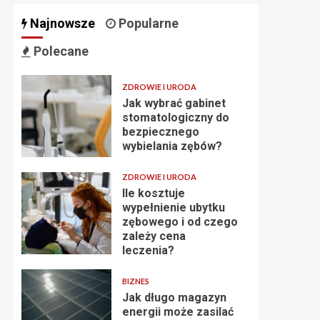
Najnowsze
Popularne
Polecane
ZDROWIE I URODA
Jak wybrać gabinet
stomatologiczny do
bezpiecznego
wybielania zębów?
ZDROWIE I URODA
Ile kosztuje
wypełnienie ubytku
zębowego i od czego
zależy cena
leczenia?
BIZNES
Jak długo magazyn
energii może zasilać