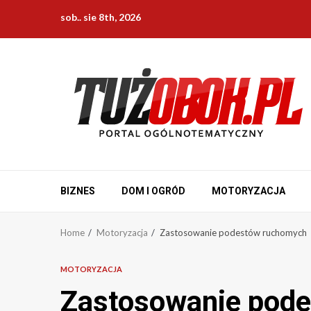
Skip
sob.. sie 8th, 2026
to
content
BIZNES
DOM I OGRÓD
MOTORYZACJA
Home
Motoryzacja
Zastosowanie podestów ruchomych
MOTORYZACJA
Zastosowanie pod