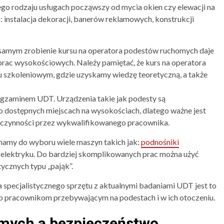
o rodzaju usługach począwszy od mycia okien czy elewacji na
 instalacja dekoracji, banerów reklamowych, konstrukcji
 samym zrobienie kursu na operatora podestów ruchomych daje
 prac wysokościowych. Należy pamiętać, że kurs na operatora
szkoleniowym, gdzie uzyskamy wiedzę teoretyczną, a także
gzaminem UDT. Urządzenia takie jak podesty są
dostępnych miejscach na wysokościach, dlatego ważne jest
czynności przez wykwalifikowanego pracownika.
amy do wyboru wiele maszyn takich jak:
podnośniki
ub elektryku. Do bardziej skomplikowanych prac można użyć
cznych typu „pająk”.
specjalistycznego sprzętu z aktualnymi badaniami UDT jest to
o pracownikom przebywającym na podestach i w ich otoczeniu.
mych a bezpieczeństwo