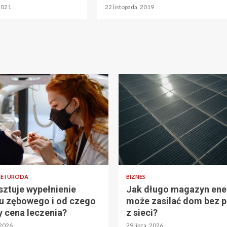
 2021
22 listopada, 2019
E I URODA
BIZNES
osztuje wypełnienie
Jak długo magazyn ener
u zębowego i od czego
może zasilać dom bez 
y cena leczenia?
z sieci?
 2026
29 lipca, 2026