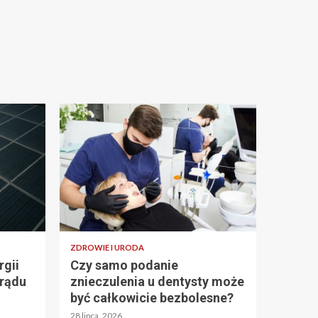
ZDROWIE I URODA
gii
Czy samo podanie
prądu
znieczulenia u dentysty może
być całkowicie bezbolesne?
28 lipca, 2026