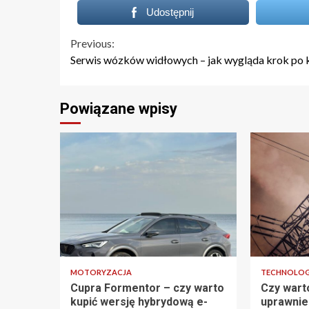
Udostępnij
Continue
Previous:
Serwis wózków widłowych – jak wygląda krok po 
Reading
Powiązane wpisy
MOTORYZACJA
TECHNOLO
Cupra Formentor – czy warto
Czy wart
kupić wersję hybrydową e-
uprawnie