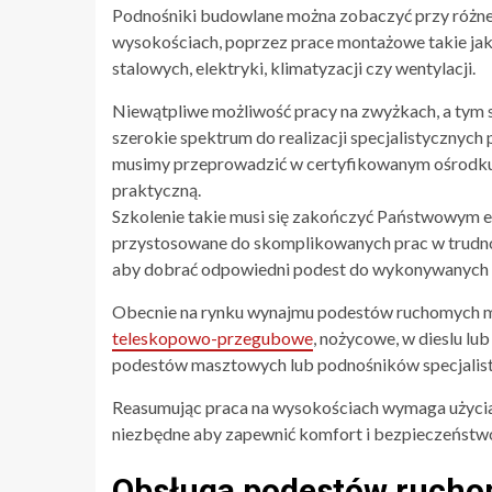
Podnośniki budowlane można zobaczyć przy różneg
wysokościach, poprzez prace montażowe takie jak:
stalowych, elektryki, klimatyzacji czy wentylacji.
Niewątpliwe możliwość pracy na zwyżkach, a tym
szerokie spektrum do realizacji specjalistycznych
musimy przeprowadzić w certyfikowanym ośrodku 
praktyczną.
Szkolenie takie musi się zakończyć Państwowym e
przystosowane do skomplikowanych prac w trudno 
aby dobrać odpowiedni podest do wykonywanych 
Obecnie na rynku wynajmu podestów ruchomych m
teleskopowo-przegubowe
, nożycowe, w dieslu l
podestów masztowych lub podnośników specjalisty
Reasumując praca na wysokościach wymaga użycia 
niezbędne aby zapewnić komfort i bezpieczeństw
Obsługa podestów rucho