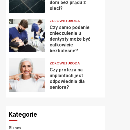
dom bez prądu z
sieci?
ZDROWIE I URODA
Czy samo podanie
znieczulenia u
dentysty może być
całkowicie
bezbolesne?
ZDROWIE I URODA
Czy proteza na
implantach jest
odpowiednia dla
seniora?
Kategorie
Biznes