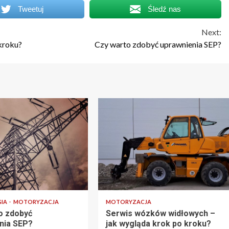
Tweetuj
Śledź nas
Next:
kroku?
Czy warto zdobyć uprawnienia SEP?
GIA
MOTORYZACJA
MOTORYZACJA
o zdobyć
Serwis wózków widłowych –
nia SEP?
jak wygląda krok po kroku?