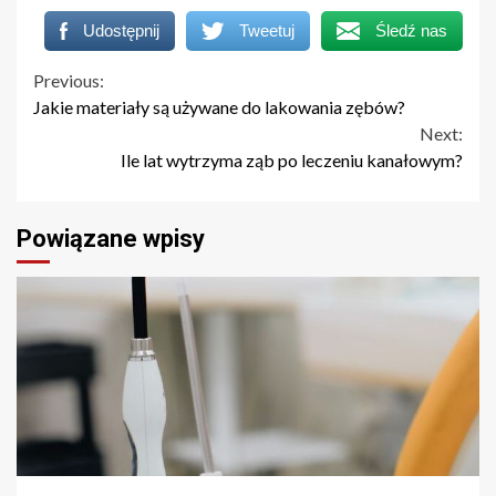
Udostępnij
Tweetuj
Śledź nas
Continue
Previous:
Jakie materiały są używane do lakowania zębów?
Reading
Next:
Ile lat wytrzyma ząb po leczeniu kanałowym?
Powiązane wpisy