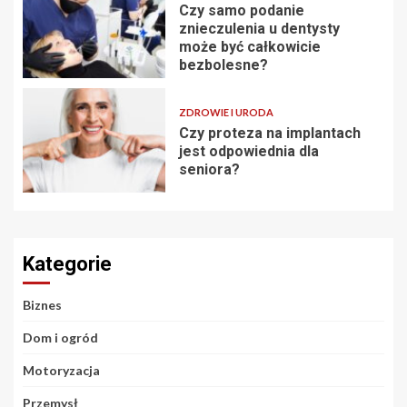
Czy samo podanie
znieczulenia u dentysty
może być całkowicie
bezbolesne?
ZDROWIE I URODA
Czy proteza na implantach
jest odpowiednia dla
seniora?
Kategorie
Biznes
Dom i ogród
Motoryzacja
Przemysł