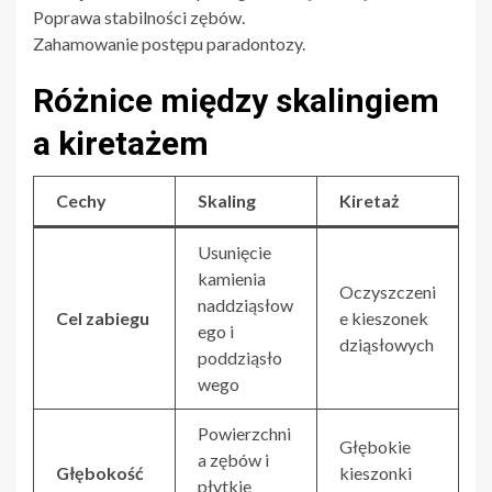
Poprawa stabilności zębów.
Zahamowanie postępu paradontozy.
Różnice między skalingiem
a kiretażem
Cechy
Skaling
Kiretaż
Usunięcie
kamienia
Oczyszczeni
naddziąsłow
Cel zabiegu
e kieszonek
ego i
dziąsłowych
poddziąsło
wego
Powierzchni
Głębokie
a zębów i
Głębokość
kieszonki
płytkie