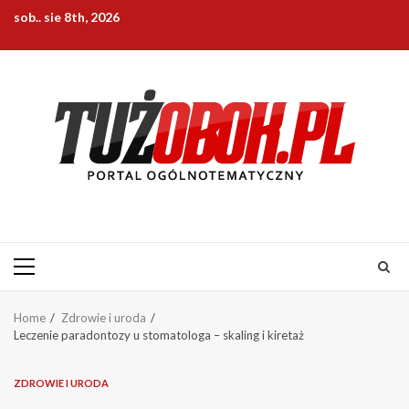
Skip
sob.. sie 8th, 2026
to
content
Primary
Menu
Home
Zdrowie i uroda
Leczenie paradontozy u stomatologa – skaling i kiretaż
ZDROWIE I URODA