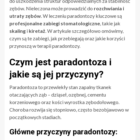
do uszkodzenia struktur odpowiedzialnych za stabilność
zębów. Nieleczona może prowadzić do
rozchwiania i
utraty zębów
. W leczeniu paradontozy kluczowe są
profesjonalne zabiegi stomatologiczne
, takie jak
skaling
i
kiretaż
. W artykule szczegółowo omówimy,
czym są te zabiegi, jak przebiegają oraz jakie korzyści
przynoszą w terapii paradontozy.
Czym jest paradontoza i
jakie są jej przyczyny?
Paradontoza to przewlekły stan zapalny tkanek
otaczających ząb – dziąseł, ozębnej, cementu
korzeniowego oraz kości wyrostka zębodołowego.
Choroba rozwija się stopniowo, często bezobjawowo w
początkowych stadiach.
Główne przyczyny paradontozy: