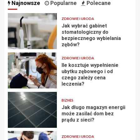
Najnowsze
Popularne
Polecane
ZDROWIE I URODA
Jak wybrać gabinet
stomatologiczny do
bezpiecznego wybielania
zębów?
ZDROWIE I URODA
Ile kosztuje wypełnienie
ubytku zębowego i od
czego zależy cena
leczenia?
BIZNES
Jak długo magazyn energii
może zasilać dom bez
prądu z sieci?
ZDROWIE I URODA