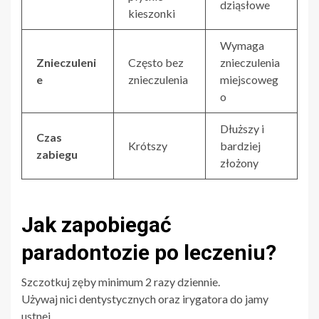
dziąsłowe
kieszonki
Wymaga
Znieczuleni
Często bez
znieczulenia
e
znieczulenia
miejscoweg
o
Dłuższy i
Czas
Krótszy
bardziej
zabiegu
złożony
Jak zapobiegać
paradontozie po leczeniu?
Szczotkuj zęby minimum 2 razy dziennie.
Używaj nici dentystycznych oraz irygatora do jamy
ustnej.