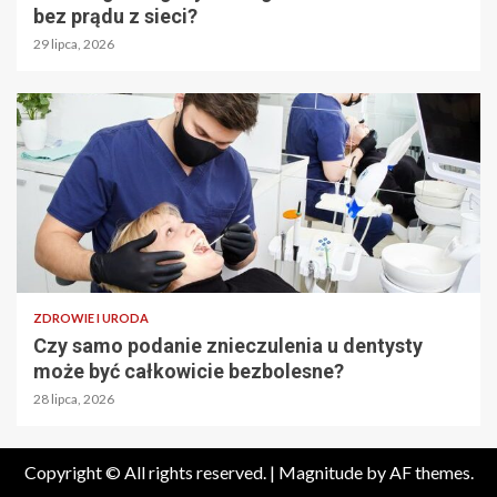
bez prądu z sieci?
29 lipca, 2026
ZDROWIE I URODA
Czy samo podanie znieczulenia u dentysty
może być całkowicie bezbolesne?
28 lipca, 2026
Copyright © All rights reserved.
|
Magnitude
by AF themes.