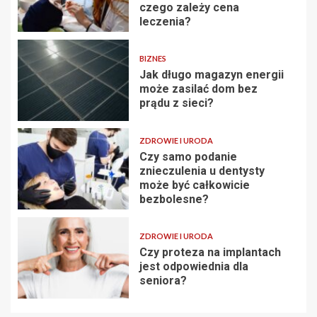
czego zależy cena
leczenia?
BIZNES
Jak długo magazyn energii
może zasilać dom bez
prądu z sieci?
ZDROWIE I URODA
Czy samo podanie
znieczulenia u dentysty
może być całkowicie
bezbolesne?
ZDROWIE I URODA
Czy proteza na implantach
jest odpowiednia dla
seniora?