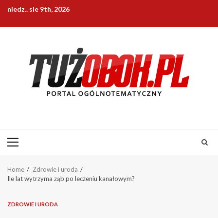
Skip
niedz.. sie 9th, 2026
to
content
Primary
Menu
Home
Zdrowie i uroda
Ile lat wytrzyma ząb po leczeniu kanałowym?
ZDROWIE I URODA