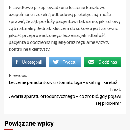
Prawidłowo przeprowadzone leczenie kanałowe,
uzupełnione szczelną odbudową protetyczną, może
sprawić, że ząb posłuży pacjentowi tak samo, jak zdrowy
ząb naturalny. Jednak kluczem do sukcesu jest zarówno
jakość przeprowadzonego leczenia, jak i dbałość
pacjenta o codzienną higienę oraz regularne wizyty
kontrolne u dentysty.
Udostępnij
Tweetuj
Śledź nas
Continue
Previous:
Leczenie paradontozy u stomatologa – skaling i kiretaż
Reading
Next:
Awaria aparatu ortodontycznego – co zrobić, gdy pojawi
się problem?
Powiązane wpisy