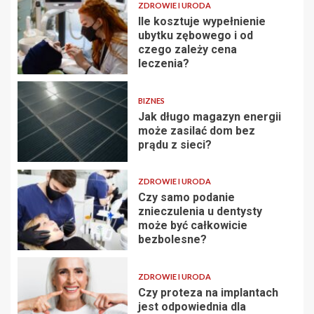
ZDROWIE I URODA
Ile kosztuje wypełnienie
ubytku zębowego i od
czego zależy cena
leczenia?
BIZNES
Jak długo magazyn energii
może zasilać dom bez
prądu z sieci?
ZDROWIE I URODA
Czy samo podanie
znieczulenia u dentysty
może być całkowicie
bezbolesne?
ZDROWIE I URODA
Czy proteza na implantach
jest odpowiednia dla