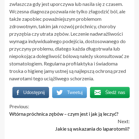
zwłaszcza gdy jest uporczywa lub nasila się z czasem.
Wczesna diagnoza pozwala nie tylko złagodzić ból, ale
także zapobiec poważniejszym problemom
zdrowotnym, takim jak rozwój próchnicy, choroby
przyzębia czy utrata zębów. Leczenie nadwrażliwości
wymaga indywidualnego podejścia, dostosowanego do
przyczyny problemu, dlatego każda długotrwała lub
niepokojąca dolegliwość bólową należy skonsultować ze
stomatologiem. Regularna profilaktyka i świadoma
troska o higienę jamy ustnej są najlepszą ochroną przed
nawrotami tego uciążliwego schorzenia.
Udostępnij
Tweetuj
Śledź nas
Continue
Previous:
Wtórna próchnica zębów – czym jest i jak ją leczyć?
Reading
Next:
Jakie są wskazania do laparotomii?