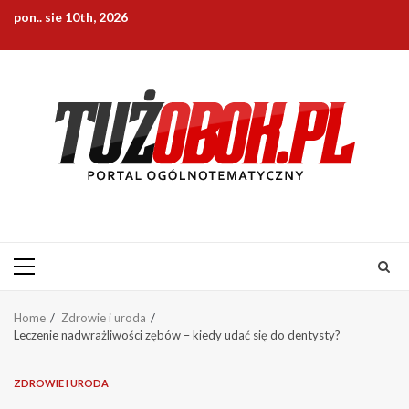
Skip
pon.. sie 10th, 2026
to
content
Primary
Menu
Home
Zdrowie i uroda
Leczenie nadwrażliwości zębów – kiedy udać się do dentysty?
ZDROWIE I URODA