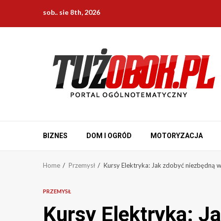
Skip
sob.. sie 8th, 2026
to
content
BIZNES
DOM I OGRÓD
MOTORYZACJA
Home
Przemysł
Kursy Elektryka: Jak zdobyć niezbędną w
PRZEMYSŁ
Kursy Elektryka: J