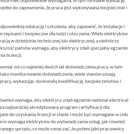
 trzeba mieć odpowiednie wymagania, w tym formalne edukację,
zbędne do zapewnienia, że praca jest wykonywana bezpiecznie i
powiednią edukację i szkolenia, aby zapewnić, że instalacje i
zepisami i bezpieczne dla ludzi i otoczenia. Wielu elektryków
cją w dziedzinie technicznej lub elektrycznej, a niektórzy
iększość państw wymaga, aby elektrycy zdali specjalny egzamin
ia licencji.
omiar od co najmniej dwóch lat doświadczenia pracy, w tym
 Jako monitorowanie doświadczenia, wiele stanów uznają
racy, wykazując doskonałą kwalifikację, bezpieczeństwo i
wnież wymaga, aby elektrycy zdali egzamin national electrical
 za najbardziej akredytowany program certyfikacji dla
ne do uzyskania licencji w stanie i może być wymagane w celu
e firm wymaga elektryków do wyświadczania usług, jak również
ranego sprzętu, co może oznaczać, że potencjalni pracownicy