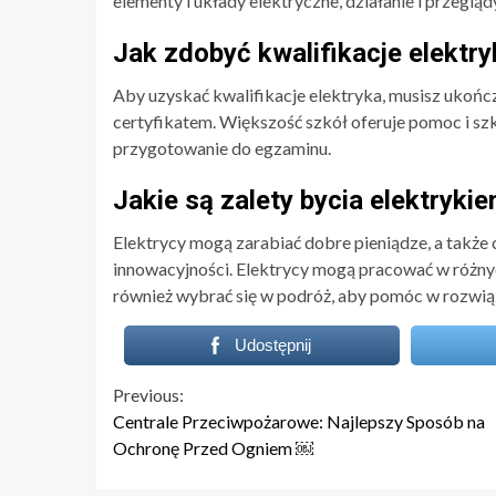
elementy i układy elektryczne, działanie i przegląd
Jak zdobyć kwalifikacje elektr
Aby uzyskać kwalifikacje elektryka, musisz ukończ
certyfikatem. Większość szkół oferuje pomoc i szk
przygotowanie do egzaminu.
Jakie są zalety bycia elektryki
Elektrycy mogą zarabiać dobre pieniądze, a także 
innowacyjności. Elektrycy mogą pracować w różny
również wybrać się w podróż, aby pomóc w rozwią
Udostępnij
Continue
Previous:
Centrale Przeciwpożarowe: Najlepszy Sposób na
Reading
Ochronę Przed Ogniem ￼