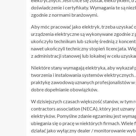
elektrycznych. Jeśli chce się zostać elektrykiem,
doświadczenie i certyfikaty. Wymagania te są nie
zgodnie z normami branżowymi.
Aby móc pracować jako elektryk, trzeba uzyskać od
urządzenia elektryczne są wykonywane zgodnie z pr
ukończyło technikum lub szkołę średnią z koncentra
nawet ukończyli techniczny stopień licencjata. W
z administracji stanowej lub lokalnej w celu uzyskan
Niektóre stany wymagają elektryka, aby wykazał p
tworzenia i instalowania systemów elektrycznych.
praktykę zawodową uznanych profesjonalistów w p
dobre dopełnianie obowiązków.
W dzisiejszych czasach większość stanów, w tym ró
contractors association (NECA), który jest uznany
elektryków. Pomyślne zdanie egzaminu jest wymaga
ubiegania się o pracę w niektórych firmach. Wiel
działać jako wyłączny dealer / monitorowanie wyb