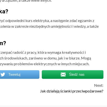
y urządzeń, a także wiele innych.
yka?
yć odpowiedni kurs elektryka, a następnie zdać egzamin z
olenia w zakresie niezbędnych umiejętności i wiedzy, a także
em?
czerpać radość z pracy, która wymaga kreatywności i
ch środowiskach, zarówno w domu, jak i w biurze. Mogą
zywaniu problemów elektrycznych w innych miejscach.
Tweetuj
Śledź nas
Next:
Jak działają ścianki przeciwpożarowe?