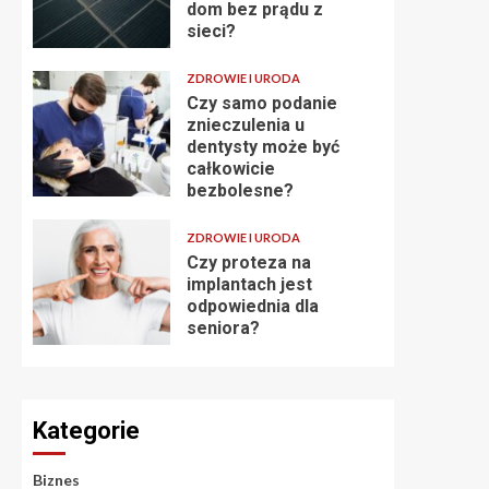
dom bez prądu z
sieci?
ZDROWIE I URODA
Czy samo podanie
znieczulenia u
dentysty może być
całkowicie
bezbolesne?
ZDROWIE I URODA
Czy proteza na
implantach jest
odpowiednia dla
seniora?
Kategorie
Biznes