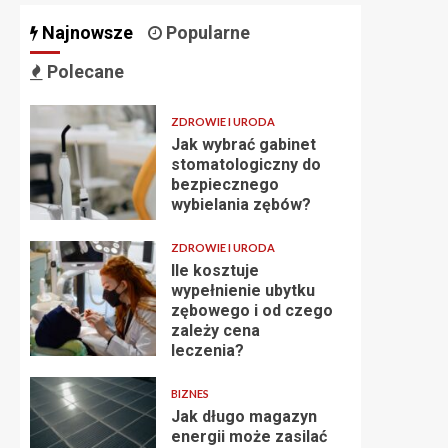
Najnowsze
Popularne
Polecane
ZDROWIE I URODA
Jak wybrać gabinet
stomatologiczny do
bezpiecznego
wybielania zębów?
ZDROWIE I URODA
Ile kosztuje
wypełnienie ubytku
zębowego i od czego
zależy cena
leczenia?
BIZNES
Jak długo magazyn
energii może zasilać