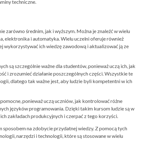
aminy techniczne.
ie zarówno średnim, jak i wyższym. Można je znaleźć w wielu
, elektronika i automatyka. Wielu uczelni oferuje również
ej wykorzystywać ich wiedzę zawodową i aktualizować ją ze
ych są szczególnie ważne dla studentów, ponieważ uczą ich, jak
ść i zrozumieć działanie poszczególnych części. Wszystkie te
gii, dlatego tak ważne jest, aby ludzie byli kompetentni w ich
ż pomocne, ponieważ uczą uczniów, jak kontrolować różne
żnych języków programowania. Dzięki takim kursom ludzie są w
ich zakładach produkcyjnych i czerpać z tego korzyści.
nym sposobem na zdobycie przydatnej wiedzy. Z pomocą tych
ogii, narzędzi i technologii, które są stosowane w wielu