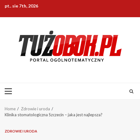
Skip
pt.. sie 7th, 2026
to
content
Primary
Menu
Home
Zdrowie i uroda
Klinika stomatologiczna Szczecin – jaka jest najlepsza?
ZDROWIE I URODA