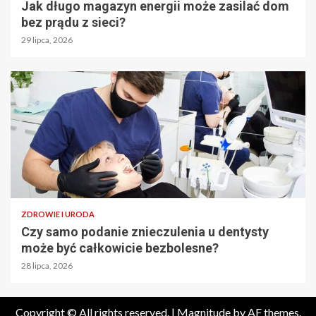
Jak długo magazyn energii może zasilać dom
bez prądu z sieci?
29 lipca, 2026
ZDROWIE I URODA
Czy samo podanie znieczulenia u dentysty
może być całkowicie bezbolesne?
28 lipca, 2026
Copyright © All rights reserved.
|
Magnitude
by AF themes.