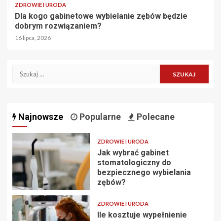
ZDROWIE I URODA
Dla kogo gabinetowe wybielanie zębów będzie
dobrym rozwiązaniem?
16 lipca, 2026
Szukaj:
Najnowsze
Popularne
Polecane
ZDROWIE I URODA
Jak wybrać gabinet
stomatologiczny do
bezpiecznego wybielania
zębów?
ZDROWIE I URODA
Ile kosztuje wypełnienie