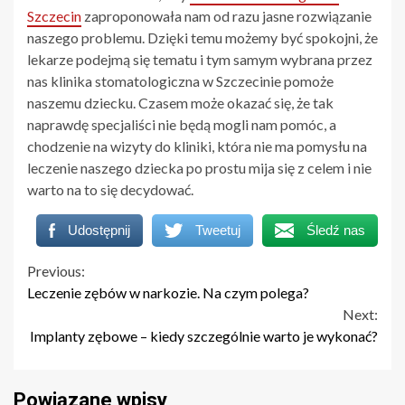
Szczecin
zaproponowała nam od razu jasne rozwiązanie
naszego problemu. Dzięki temu możemy być spokojni, że
lekarze podejmą się tematu i tym samym wybrana przez
nas klinika stomatologiczna w Szczecinie pomoże
naszemu dziecku. Czasem może okazać się, że tak
naprawdę specjaliści nie będą mogli nam pomóc, a
chodzenie na wizyty do kliniki, która nie ma pomysłu na
leczenie naszego dziecka po prostu mija się z celem i nie
warto na to się decydować.
Udostępnij
Tweetuj
Śledź nas
Continue
Previous:
Leczenie zębów w narkozie. Na czym polega?
Reading
Next:
Implanty zębowe – kiedy szczególnie warto je wykonać?
Powiązane wpisy