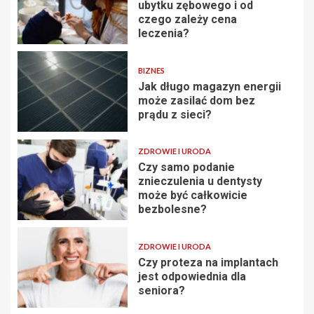
ubytku zębowego i od
czego zależy cena
leczenia?
BIZNES
Jak długo magazyn energii
może zasilać dom bez
prądu z sieci?
ZDROWIE I URODA
Czy samo podanie
znieczulenia u dentysty
może być całkowicie
bezbolesne?
ZDROWIE I URODA
Czy proteza na implantach
jest odpowiednia dla
seniora?