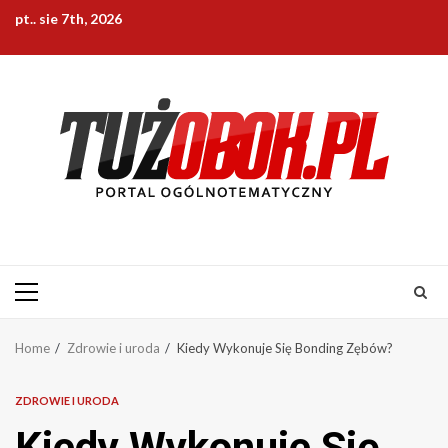
Skip
pt.. sie 7th, 2026
to
content
Primary
Menu
Home
Zdrowie i uroda
Kiedy Wykonuje Się Bonding Zębów?
ZDROWIE I URODA
Kiedy Wykonuje Się