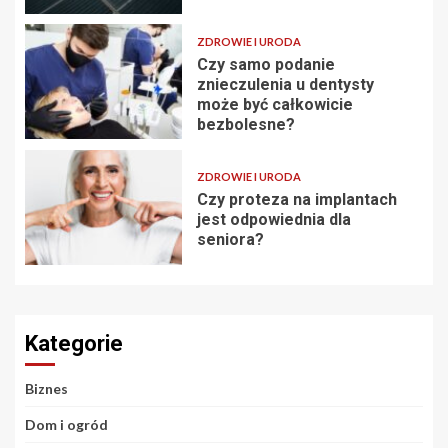
ZDROWIE I URODA
Czy samo podanie
znieczulenia u dentysty
może być całkowicie
bezbolesne?
ZDROWIE I URODA
Czy proteza na implantach
jest odpowiednia dla
seniora?
Kategorie
Biznes
Dom i ogród