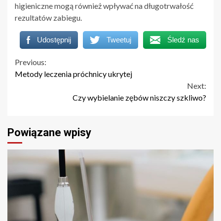
higieniczne mogą również wpływać na długotrwałość
rezultatów zabiegu.
Udostępnij
Tweetuj
Śledź nas
Continue
Previous:
Metody leczenia próchnicy ukrytej
Reading
Next:
Czy wybielanie zębów niszczy szkliwo?
Powiązane wpisy