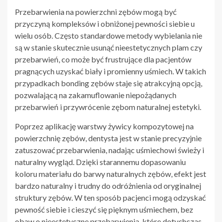
Przebarwienia na powierzchni zębów mogą być
przyczyną kompleksów i obniżonej pewności siebie u
wielu osób. Często standardowe metody wybielania nie
są w stanie skutecznie usunąć nieestetycznych plam czy
przebarwień, co może być frustrujące dla pacjentów
pragnących uzyskać biały i promienny uśmiech. W takich
przypadkach bonding zębów staje się atrakcyjną opcją,
pozwalającą na zakamuflowanie niepożądanych
przebarwień i przywrócenie zębom naturalnej estetyki.
Poprzez aplikację warstwy żywicy kompozytowej na
powierzchnię zębów, dentysta jest w stanie precyzyjnie
zatuszować przebarwienia, nadając uśmiechowi świeży i
naturalny wygląd. Dzięki starannemu dopasowaniu
koloru materiału do barwy naturalnych zębów, efekt jest
bardzo naturalny i trudny do odróżnienia od oryginalnej
struktury zębów. W ten sposób pacjenci mogą odzyskać
pewność siebie i cieszyć się pięknym uśmiechem, bez
obaw o nieestetyczne przebarwienia, które dotychczas