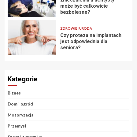
może być całkowicie
bezbolesne?
ZDROWIE I URODA
Czy proteza na implantach
jest odpowiednia dla
seniora?
Kategorie
Biznes
Dom i ogród
Motoryzacja
Przemysł
Sport i turystyka