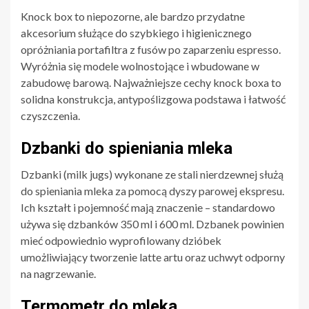
Knock box to niepozorne, ale bardzo przydatne
akcesorium służące do szybkiego i higienicznego
opróżniania portafiltra z fusów po zaparzeniu espresso.
Wyróżnia się modele wolnostojące i wbudowane w
zabudowę barową. Najważniejsze cechy knock boxa to
solidna konstrukcja, antypoślizgowa podstawa i łatwość
czyszczenia.
Dzbanki do spieniania mleka
Dzbanki (milk jugs) wykonane ze stali nierdzewnej służą
do spieniania mleka za pomocą dyszy parowej ekspresu.
Ich kształt i pojemność mają znaczenie – standardowo
używa się dzbanków 350 ml i 600 ml. Dzbanek powinien
mieć odpowiednio wyprofilowany dzióbek
umożliwiający tworzenie latte artu oraz uchwyt odporny
na nagrzewanie.
Termometr do mleka