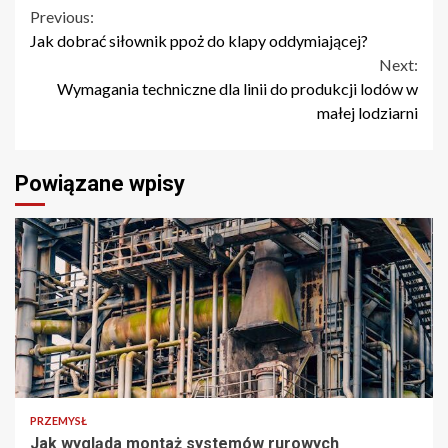
Continue
Previous:
Jak dobrać siłownik ppoż do klapy oddymiającej?
Reading
Next:
Wymagania techniczne dla linii do produkcji lodów w
małej lodziarni
Powiązane wpisy
PRZEMYSŁ
Jak wygląda montaż systemów rurowych