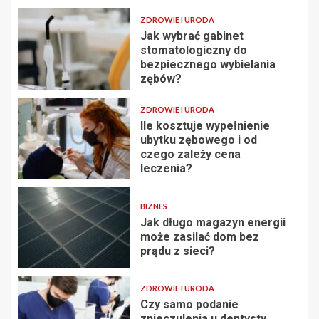
ZDROWIE I URODA
Jak wybrać gabinet
stomatologiczny do
bezpiecznego wybielania
zębów?
ZDROWIE I URODA
Ile kosztuje wypełnienie
ubytku zębowego i od
czego zależy cena
leczenia?
BIZNES
Jak długo magazyn energii
może zasilać dom bez
prądu z sieci?
ZDROWIE I URODA
Czy samo podanie
znieczulenia u dentysty