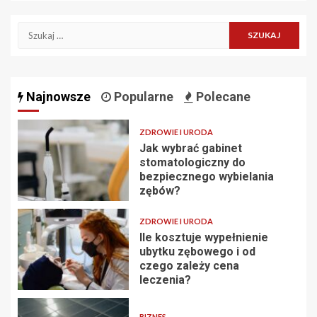
Szukaj:
Najnowsze
Popularne
Polecane
ZDROWIE I URODA
Jak wybrać gabinet
stomatologiczny do
bezpiecznego wybielania
zębów?
ZDROWIE I URODA
Ile kosztuje wypełnienie
ubytku zębowego i od
czego zależy cena
leczenia?
BIZNES