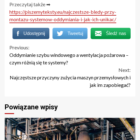
Przeczytaj także ➡
https://piszemyteksty.eu/najczestsze-bledy-przy-
montazu-systemow-oddymiania-i-jak-ich-unikac/
Udostępnij
Tweetuj
Śledź nas
Continue
Previous:
Oddymianie szybu windowego a wentylacja pożarowa –
Reading
czym różnią się te systemy?
Next:
Najczęstsze przyczyny zużycia maszyn przemysłowych i
jak im zapobiegać?
Powiązane wpisy