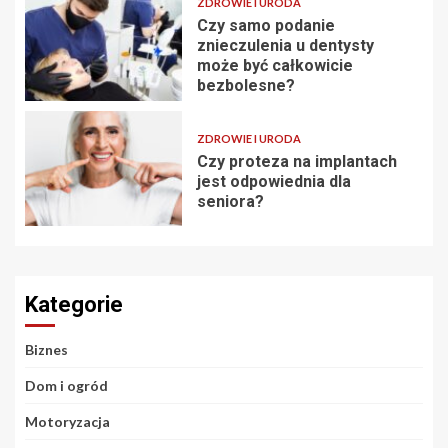
ZDROWIE I URODA
Czy samo podanie
znieczulenia u dentysty
może być całkowicie
bezbolesne?
ZDROWIE I URODA
Czy proteza na implantach
jest odpowiednia dla
seniora?
Kategorie
Biznes
Dom i ogród
Motoryzacja