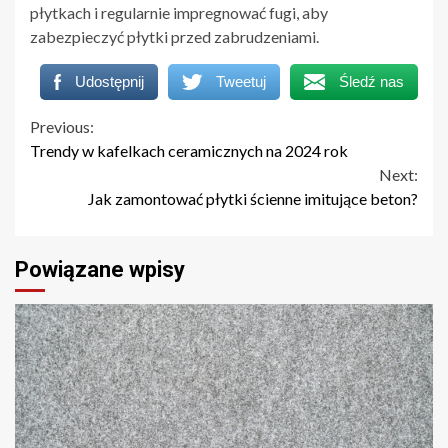
płytkach i regularnie impregnować fugi, aby
zabezpieczyć płytki przed zabrudzeniami.
Udostępnij
Tweetuj
Śledź nas
Continue
Previous:
Trendy w kafelkach ceramicznych na 2024 rok
Reading
Next:
Jak zamontować płytki ścienne imitujące beton?
Powiązane wpisy