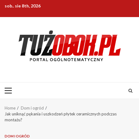
Skip
sob.. sie 8th, 2026
to
content
Primary
Menu
Home
Dom i ogród
Jak uniknąć pękania i uszkodzeń płytek ceramicznych podczas
montażu?
DOM I OGRÓD