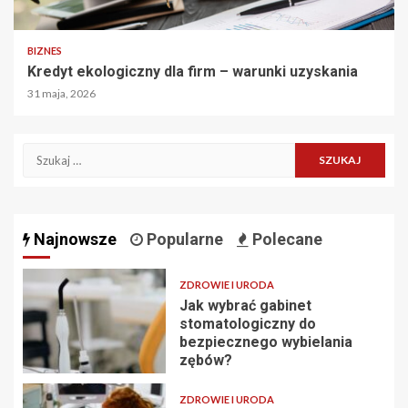
BIZNES
Kredyt ekologiczny dla firm – warunki uzyskania
31 maja, 2026
Szukaj:
Najnowsze
Popularne
Polecane
ZDROWIE I URODA
Jak wybrać gabinet
stomatologiczny do
bezpiecznego wybielania
zębów?
ZDROWIE I URODA