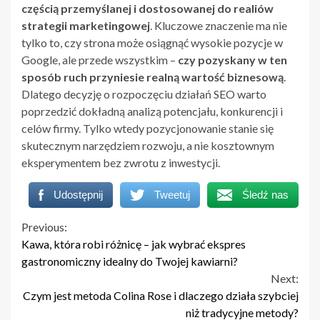
częścią przemyślanej i dostosowanej do realiów
strategii marketingowej
. Kluczowe znaczenie ma nie
tylko to, czy strona może osiągnąć wysokie pozycje w
Google, ale przede wszystkim –
czy pozyskany w ten
sposób ruch przyniesie realną wartość biznesową
.
Dlatego decyzję o rozpoczęciu działań SEO warto
poprzedzić dokładną analizą potencjału, konkurencji i
celów firmy. Tylko wtedy pozycjonowanie stanie się
skutecznym narzędziem rozwoju, a nie kosztownym
eksperymentem bez zwrotu z inwestycji.
Udostępnij
Tweetuj
Śledź nas
Continue
Previous:
Kawa, która robi różnicę – jak wybrać ekspres
Reading
gastronomiczny idealny do Twojej kawiarni?
Next:
Czym jest metoda Colina Rose i dlaczego działa szybciej
niż tradycyjne metody?