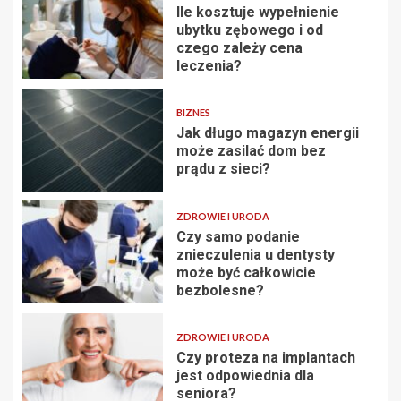
Ile kosztuje wypełnienie
ubytku zębowego i od
czego zależy cena
leczenia?
BIZNES
Jak długo magazyn energii
może zasilać dom bez
prądu z sieci?
ZDROWIE I URODA
Czy samo podanie
znieczulenia u dentysty
może być całkowicie
bezbolesne?
ZDROWIE I URODA
Czy proteza na implantach
jest odpowiednia dla
seniora?