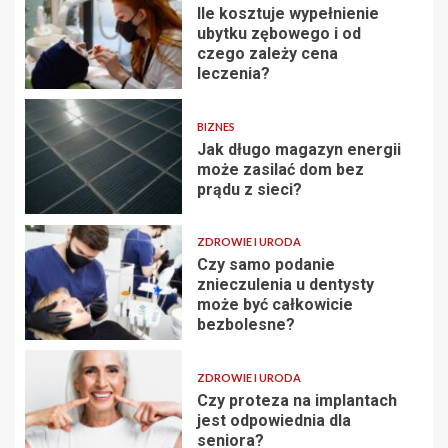
Ile kosztuje wypełnienie
ubytku zębowego i od
czego zależy cena
leczenia?
BIZNES
Jak długo magazyn energii
może zasilać dom bez
prądu z sieci?
ZDROWIE I URODA
Czy samo podanie
znieczulenia u dentysty
może być całkowicie
bezbolesne?
ZDROWIE I URODA
Czy proteza na implantach
jest odpowiednia dla
seniora?