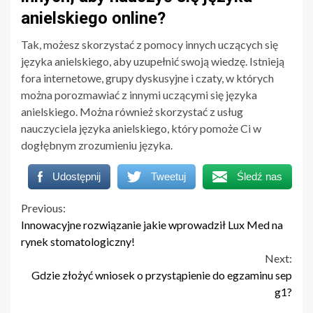
anielskiego online?
Tak, możesz skorzystać z pomocy innych uczących się
języka anielskiego, aby uzupełnić swoją wiedzę. Istnieją
fora internetowe, grupy dyskusyjne i czaty, w których
można porozmawiać z innymi uczącymi się języka
anielskiego. Można również skorzystać z usług
nauczyciela języka anielskiego, który pomoże Ci w
dogłębnym zrozumieniu języka.
Udostępnij
Tweetuj
Śledź nas
Continue
Previous:
Innowacyjne rozwiązanie jakie wprowadził Lux Med na
Reading
rynek stomatologiczny!
Next:
Gdzie złożyć wniosek o przystąpienie do egzaminu sep
g1?