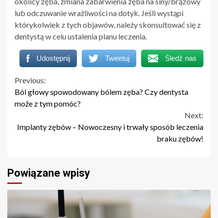
okolicy zęba, zmiana zabarwienia zęba na siny/brązowy
lub odczuwanie wrażliwości na dotyk. Jeśli wystąpi
którykolwiek z tych objawów, należy skonsultować się z
dentystą w celu ustalenia planu leczenia.
Udostępnij
Tweetuj
Śledź nas
Continue
Previous:
Ból głowy spowodowany bólem zęba? Czy dentysta
Reading
może z tym pomóc?
Next:
Implanty zębów – Nowoczesny i trwały sposób leczenia
braku zębów!
Powiązane wpisy