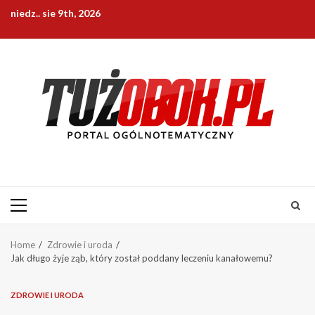
Skip
niedz.. sie 9th, 2026
to
content
Primary
Menu
Home
Zdrowie i uroda
Jak długo żyje ząb, który został poddany leczeniu kanałowemu?
ZDROWIE I URODA