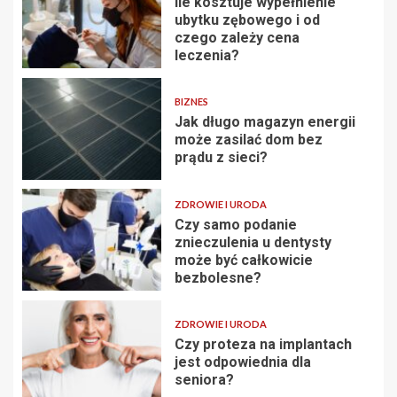
Ile kosztuje wypełnienie
ubytku zębowego i od
czego zależy cena
leczenia?
BIZNES
Jak długo magazyn energii
może zasilać dom bez
prądu z sieci?
ZDROWIE I URODA
Czy samo podanie
znieczulenia u dentysty
może być całkowicie
bezbolesne?
ZDROWIE I URODA
Czy proteza na implantach
jest odpowiednia dla
seniora?