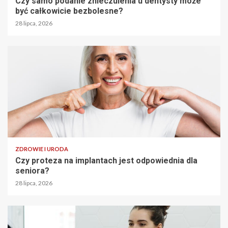
Czy samo podanie znieczulenia u dentysty może
być całkowicie bezbolesne?
28 lipca, 2026
ZDROWIE I URODA
Czy proteza na implantach jest odpowiednia dla
seniora?
28 lipca, 2026