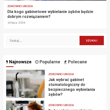
ZDROWIE I URODA
Dla kogo gabinetowe wybielanie zębów będzie
dobrym rozwiązaniem?
16 lipca, 2026
Szukaj:
Najnowsze
Popularne
Polecane
ZDROWIE I URODA
Jak wybrać gabinet
stomatologiczny do
bezpiecznego wybielania
zębów?
ZDROWIE I URODA