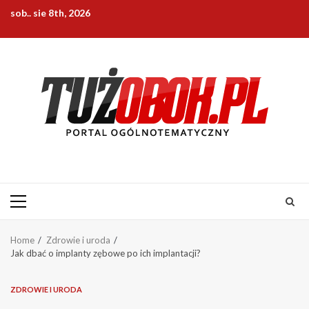
Skip
sob.. sie 8th, 2026
to
content
Primary
Menu
Home
Zdrowie i uroda
Jak dbać o implanty zębowe po ich implantacji?
ZDROWIE I URODA