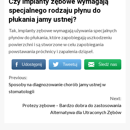
Czy implanty zębowe wymagają
specjalnego rodzaju płynu do
płukania jamy ustnej?
Tak, implanty zębowe wymagają używania specjalnych
płynów do płukania, które zapobiegają uszkodzeniu
powierzchni i są stworzone w celu zapobiegania
powstawania próchnicy i zapalenia dziąseł.
Udostępnij
Tweetuj
Śledź nas
Continue
Previous:
Sposoby na diagnozowanie chorób jamy ustnej w
Reading
stomatologii
Next:
Protezy zębowe – Bardzo dobra do zastosowania
Alternatywa dla Utraconych Zębów