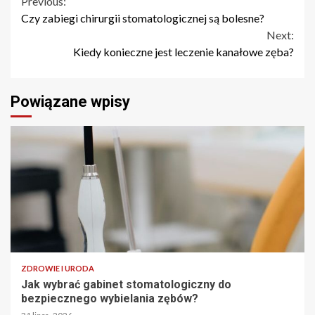
Continue
Previous:
Czy zabiegi chirurgii stomatologicznej są bolesne?
Reading
Next:
Kiedy konieczne jest leczenie kanałowe zęba?
Powiązane wpisy
ZDROWIE I URODA
Jak wybrać gabinet stomatologiczny do
bezpiecznego wybielania zębów?