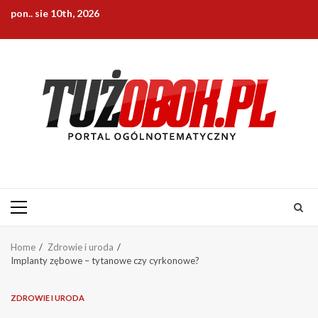
Skip
pon.. sie 10th, 2026
to
content
Primary
Menu
Home
Zdrowie i uroda
Implanty zębowe – tytanowe czy cyrkonowe?
ZDROWIE I URODA