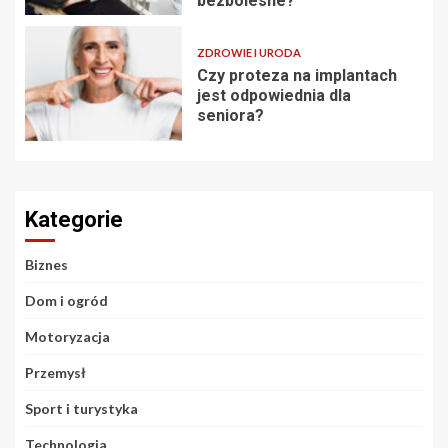
bezbolesne?
ZDROWIE I URODA
Czy proteza na implantach
jest odpowiednia dla
seniora?
Kategorie
Biznes
Dom i ogród
Motoryzacja
Przemysł
Sport i turystyka
Technologia