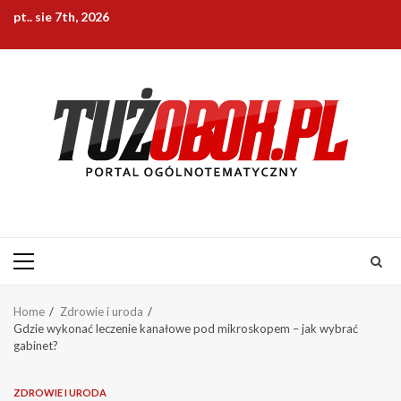
Skip
pt.. sie 7th, 2026
to
content
Primary
Menu
Home
Zdrowie i uroda
Gdzie wykonać leczenie kanałowe pod mikroskopem – jak wybrać
gabinet?
ZDROWIE I URODA