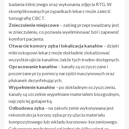
badania klinicznego oraz wykonania zdjęcia RTG. W
skomplikowanych przypadkach lekarz może zalecić
tomografię CBCT.
Znieczulenie miejscowe
– zabieg przeprowadzany jest
w znieczuleniu, co pozwala wyeliminować ból i zapewnić
komfort pacjenta.
Otwarcie komory zęba i lokalizacja kanałów
– dzięki
mikroskopowi lekarz może dokładnie zlokalizować
wszystkie ujścia kanałów, także tych trudno dostępnych.
Opracowanie kanałów
– kanały są oczyszczane i
poszerzane przy pomocy narzędzi maszynowych oraz
płukanek dezynfekujących.
Wypełnienie kanałów
– po dokładnym oczyszczeniu,
kanały są szczelnie wypełniane materiałem biozgodnym,
najczęściej gutaperką.
Odbudowa zęba
– na zakończenie wykonywana jest
rekonstrukcja korony zęba przy użyciu materiału
kompozytowego lub wkładu koronowo-korzeniowego.
Cały proces może trwać od jednej do kilku wizyt, w