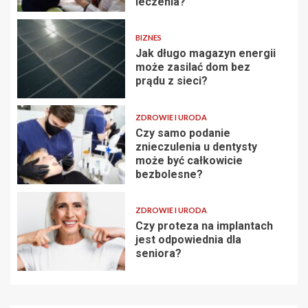
leczenia?
BIZNES
Jak długo magazyn energii
może zasilać dom bez
prądu z sieci?
ZDROWIE I URODA
Czy samo podanie
znieczulenia u dentysty
może być całkowicie
bezbolesne?
ZDROWIE I URODA
Czy proteza na implantach
jest odpowiednia dla
seniora?