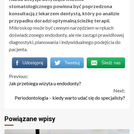
stomatologicznego powinna być poprzedzona
konsultacją z lekarzem dentystą, który po analizie
przypadku doradzi optymalną ścieżkę terapii.
Mikroskop może być cennym narzędziem w rękach
doświadczonego endodonty, ale nie zastąpi prawidłowej
diagnostyki, planowania i indywidualnego podejścia do
pacjenta.
Udostępnij
Tweetuj
Śledź nas
Continue
Previous:
Jak przebiega wizyta u endodonty?
Reading
Next:
Periodontologia – kiedy warto udać się do specjalisty?
Powiązane wpisy