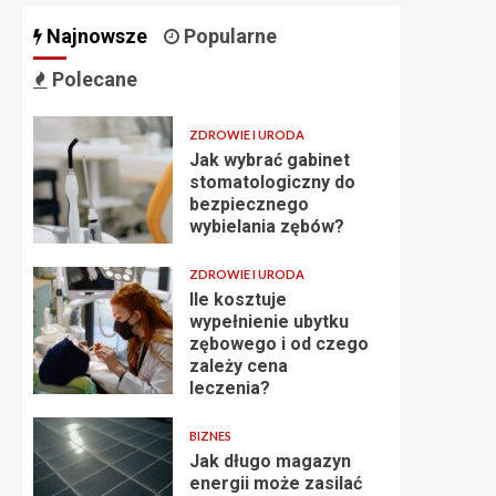
Najnowsze
Popularne
Polecane
ZDROWIE I URODA
Jak wybrać gabinet
stomatologiczny do
bezpiecznego
wybielania zębów?
ZDROWIE I URODA
Ile kosztuje
wypełnienie ubytku
zębowego i od czego
zależy cena
leczenia?
BIZNES
Jak długo magazyn
energii może zasilać