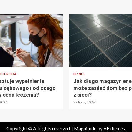
E I URODA
BIZNES
osztuje wypełnienie
Jak długo magazyn ener
u zębowego i od czego
może zasilać dom bez 
y cena leczenia?
z sieci?
 2026
29 lipca, 2026
Copyright © All rights reserved.
|
Magnitude
by AF themes.