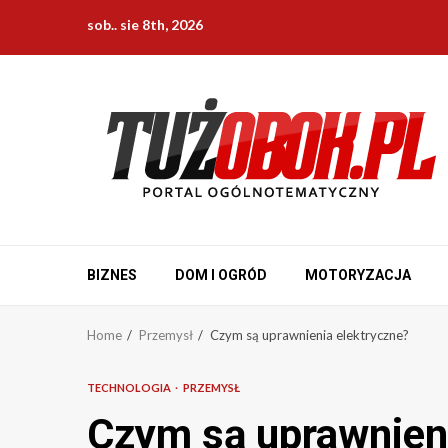
Skip
sob.. sie 8th, 2026
to
content
BIZNES
DOM I OGRÓD
MOTORYZACJA
Home
Przemysł
Czym są uprawnienia elektryczne?
TECHNOLOGIA
PRZEMYSŁ
Czym są uprawnieni