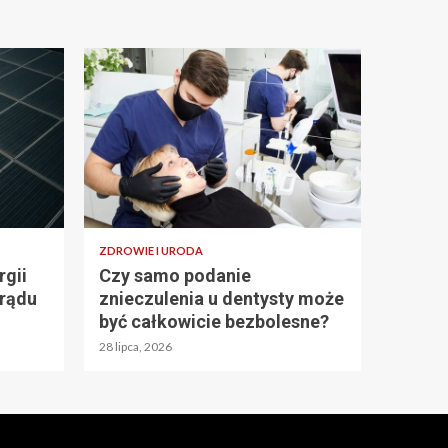
ZDROWIE I URODA
gii
Czy samo podanie
prądu
znieczulenia u dentysty może
być całkowicie bezbolesne?
28 lipca, 2026