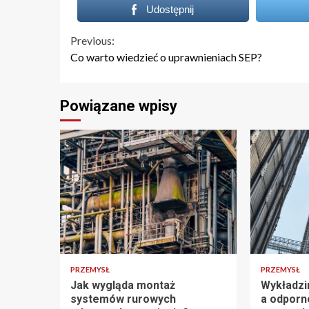
Udostępnij
Continue
Previous:
Co warto wiedzieć o uprawnieniach SEP?
Reading
Powiązane wpisy
PRZEMYSŁ
PRZEMYSŁ
Jak wygląda montaż
Wykładzi
systemów rurowych
a odporn