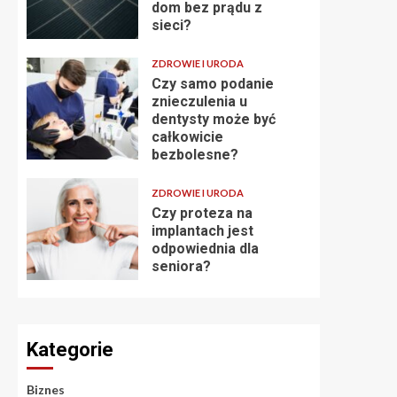
dom bez prądu z
sieci?
ZDROWIE I URODA
Czy samo podanie
znieczulenia u
dentysty może być
całkowicie
bezbolesne?
ZDROWIE I URODA
Czy proteza na
implantach jest
odpowiednia dla
seniora?
Kategorie
Biznes