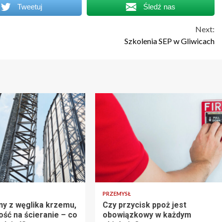
Tweetuj
Śledź nas
Next:
Szkolenia SEP w Gliwicach
PRZEMYSŁ
ny z węglika krzemu,
Czy przycisk ppoż jest
ość na ścieranie – co
obowiązkowy w każdym