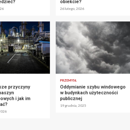
edzieć?
obiekcie?
026
26 lutego, 2026
PRZEMYSŁ
sze przyczyny
Oddymianie szybu windowego
maszyn
w budynkach użyteczności
owych i jak im
publicznej
gać?
19 grudnia, 2025
 2026