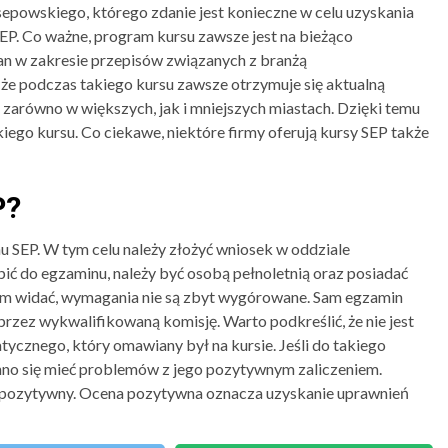
powskiego, którego zdanie jest konieczne w celu uzyskania
EP. Co ważne, program kursu zawsze jest na bieżąco
n w zakresie przepisów związanych z branżą
że podczas takiego kursu zawsze otrzymuje się aktualną
 zarówno w większych, jak i mniejszych miastach. Dzięki temu
iego kursu. Co ciekawe, niektóre firmy oferują kursy SEP także
P?
 SEP. W tym celu należy złożyć wniosek w oddziale
ić do egzaminu, należy być osobą pełnoletnią oraz posiadać
em widać, wymagania nie są zbyt wygórowane. Sam egzamin
przez wykwalifikowaną komisję. Warto podkreślić, że nie jest
tycznego, który omawiany był na kursie. Jeśli do takiego
nno się mieć problemów z jego pozytywnym zaliczeniem.
 pozytywny. Ocena pozytywna oznacza uzyskanie uprawnień