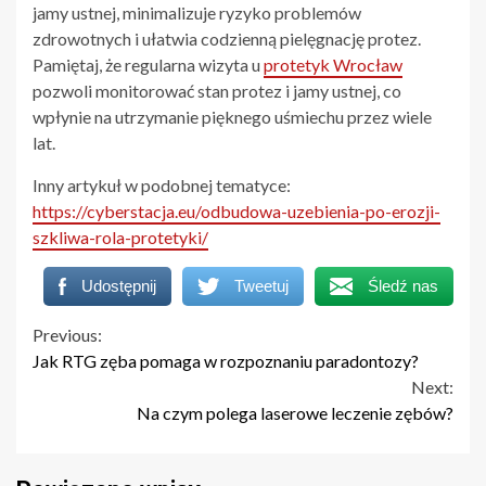
jamy ustnej, minimalizuje ryzyko problemów
zdrowotnych i ułatwia codzienną pielęgnację protez.
Pamiętaj, że regularna wizyta u
protetyk Wrocław
pozwoli monitorować stan protez i jamy ustnej, co
wpłynie na utrzymanie pięknego uśmiechu przez wiele
lat.
Inny artykuł w podobnej tematyce:
https://cyberstacja.eu/odbudowa-uzebienia-po-erozji-
szkliwa-rola-protetyki/
Udostępnij
Tweetuj
Śledź nas
Continue
Previous:
Jak RTG zęba pomaga w rozpoznaniu paradontozy?
Reading
Next:
Na czym polega laserowe leczenie zębów?