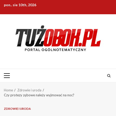
Skip
pon.. sie 10th, 2026
to
content
Primary
Menu
Home
Zdrowie i uroda
Czy protezy zębowe należy wyjmować na noc?
ZDROWIE I URODA