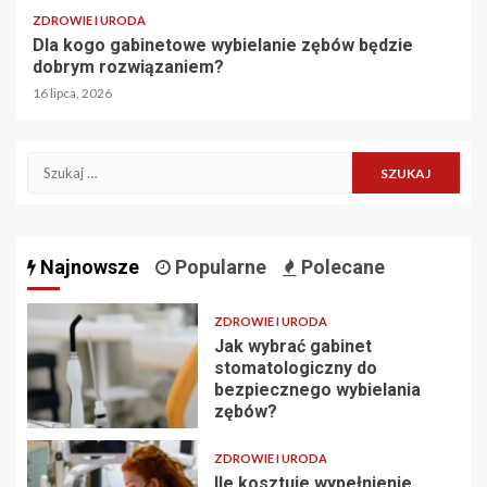
ZDROWIE I URODA
Dla kogo gabinetowe wybielanie zębów będzie
dobrym rozwiązaniem?
16 lipca, 2026
Szukaj:
Najnowsze
Popularne
Polecane
ZDROWIE I URODA
Jak wybrać gabinet
stomatologiczny do
bezpiecznego wybielania
zębów?
ZDROWIE I URODA
Ile kosztuje wypełnienie