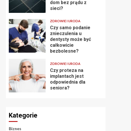
dom bez prądu z
sieci?
ZDROWIE I URODA
Czy samo podanie
znieczulenia u
dentysty może być
całkowicie
bezbolesne?
ZDROWIE I URODA
Czy proteza na
implantach jest
odpowiednia dla
seniora?
Kategorie
Biznes