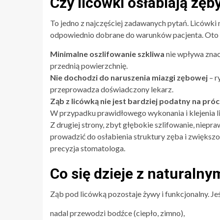
Czy licówki osłabiają zęb
To jedno z najczęściej zadawanych pytań. Licówki 
odpowiednio dobrane do warunków pacjenta. Oto k
Minimalne oszlifowanie szkliwa
nie wpływa znac
przednią powierzchnię.
Nie dochodzi do naruszenia miazgi zębowej
– r
przeprowadza doświadczony lekarz.
Ząb z licówką nie jest bardziej podatny na pró
W przypadku prawidłowego wykonania i klejenia lic
Z drugiej strony, zbyt głębokie szlifowanie, niep
prowadzić do osłabienia struktury zęba i zwiększ
precyzja stomatologa.
Co się dzieje z naturaln
Ząb pod licówką pozostaje żywy i funkcjonalny. J
nadal przewodzi bodźce (ciepło, zimno),