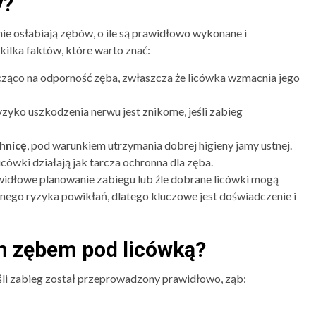
y?
nie osłabiają zębów, o ile są prawidłowo wykonane i
ilka faktów, które warto znać:
ząco na odporność zęba, zwłaszcza że licówka wzmacnia jego
yzyko uszkodzenia nerwu jest znikome, jeśli zabieg
chnicę
, pod warunkiem utrzymania dobrej higieny jamy ustnej.
ówki działają jak tarcza ochronna dla zęba.
rawidłowe planowanie zabiegu lub źle dobrane licówki mogą
onego ryzyka powikłań, dlatego kluczowe jest doświadczenie i
ym zębem pod licówką?
eśli zabieg został przeprowadzony prawidłowo, ząb: