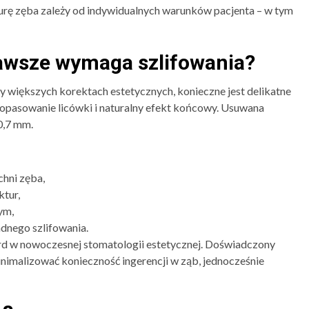
kturę zęba zależy od indywidualnych warunków pacjenta – w tym
zawsze wymaga szlifowania?
y większych korektach estetycznych, konieczne jest delikatne
dopasowanie licówki i naturalny efekt końcowy. Usuwana
0,7 mm.
chni zęba,
ktur,
ym,
adnego szlifowania.
ard w nowoczesnej stomatologii estetycznej. Doświadczony
inimalizować konieczność ingerencji w ząb, jednocześnie