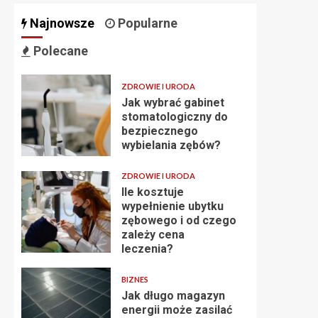
Najnowsze
Popularne
Polecane
ZDROWIE I URODA
Jak wybrać gabinet
stomatologiczny do
bezpiecznego
wybielania zębów?
ZDROWIE I URODA
Ile kosztuje
wypełnienie ubytku
zębowego i od czego
zależy cena
leczenia?
BIZNES
Jak długo magazyn
energii może zasilać