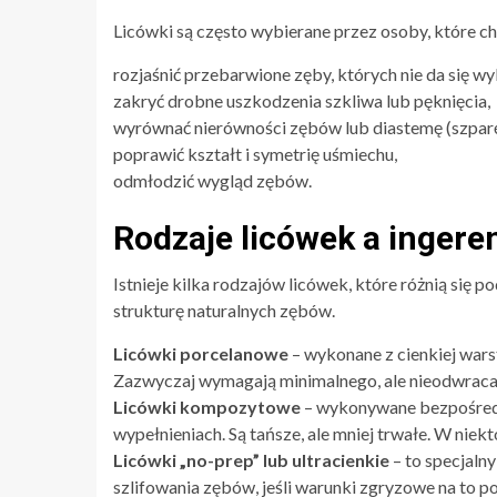
Licówki są często wybierane przez osoby, które ch
rozjaśnić przebarwione zęby, których nie da się wyb
zakryć drobne uszkodzenia szkliwa lub pęknięcia,
wyrównać nierówności zębów lub diastemę (szpar
poprawić kształt i symetrię uśmiechu,
odmłodzić wygląd zębów.
Rodzaje licówek a ingere
Istnieje kilka rodzajów licówek, które różnią się p
strukturę naturalnych zębów.
Licówki porcelanowe
– wykonane z cienkiej warst
Zazwyczaj wymagają minimalnego, ale nieodwracal
Licówki kompozytowe
– wykonywane bezpośredn
wypełnieniach. Są tańsze, ale mniej trwałe. W nie
Licówki „no-prep” lub ultracienkie
– to specjaln
szlifowania zębów, jeśli warunki zgryzowe na to po