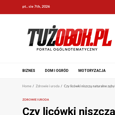
Skip
pt.. sie 7th, 2026
to
content
BIZNES
DOM I OGRÓD
MOTORYZACJA
Home
Zdrowie i uroda
Czy licówki niszczą naturalne zęby
ZDROWIE I URODA
Czy licówki niszczą