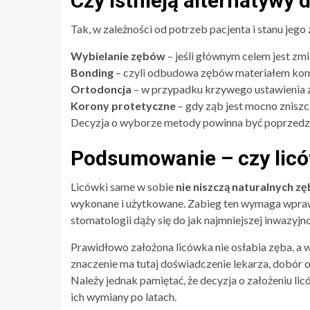
Czy istnieją alternatywy 
Tak, w zależności od potrzeb pacjenta i stanu jeg
Wybielanie zębów
– jeśli głównym celem jest zmi
Bonding
– czyli odbudowa zębów materiałem ko
Ortodoncja
– w przypadku krzywego ustawienia zę
Korony protetyczne
– gdy ząb jest mocno znisz
Decyzja o wyborze metody powinna być poprzedzon
Podsumowanie – czy licó
Licówki same w sobie
nie niszczą naturalnych z
wykonane i użytkowane. Zabieg ten wymaga wprawd
stomatologii dąży się do jak najmniejszej inwazyjno
Prawidłowo założona licówka nie osłabia zęba, a
znaczenie ma tutaj doświadczenie lekarza, dobór o
Należy jednak pamiętać, że decyzja o założeniu lic
ich wymiany po latach.