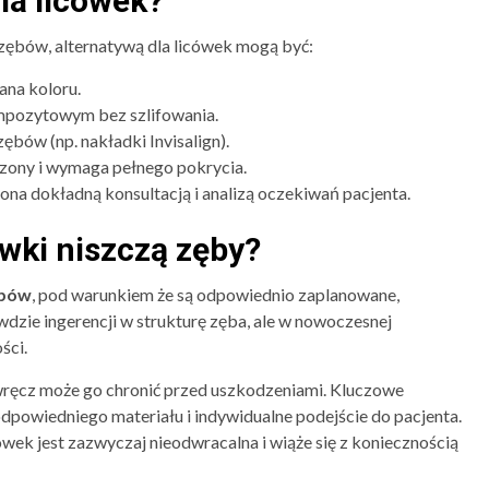
dla licówek?
o zębów, alternatywą dla licówek mogą być:
ana koloru.
mpozytowym bez szlifowania.
bów (np. nakładki Invisalign).
czony i wymaga pełnego pokrycia.
a dokładną konsultacją i analizą oczekiwań pacjenta.
wki niszczą zęby?
ębów
, pod warunkiem że są odpowiednio zaplanowane,
zie ingerencji w strukturę zęba, ale w nowoczesnej
ści.
 wręcz może go chronić przed uszkodzeniami. Kluczowe
dpowiedniego materiału i indywidualne podejście do pacjenta.
ówek jest zazwyczaj nieodwracalna i wiąże się z koniecznością