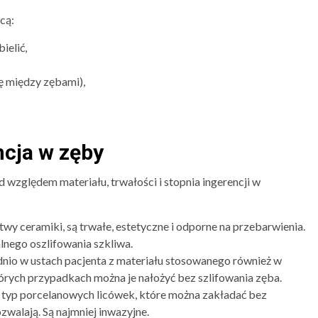
cą:
ielić,
ę między zębami),
ncja w zęby
od względem materiału, trwałości i stopnia ingerencji w
wy ceramiki, są trwałe, estetyczne i odporne na przebarwienia.
nego oszlifowania szkliwa.
io w ustach pacjenta z materiału stosowanego również w
których przypadkach można je nałożyć bez szlifowania zęba.
y typ porcelanowych licówek, które można zakładać bez
zwalają. Są najmniej inwazyjne.