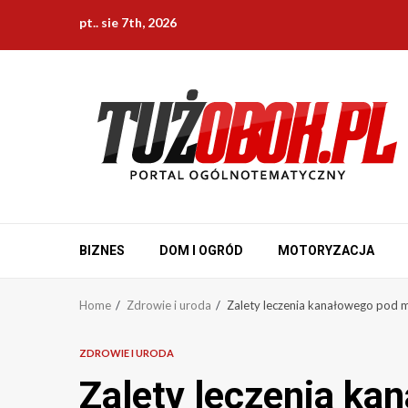
Skip
pt.. sie 7th, 2026
to
content
BIZNES
DOM I OGRÓD
MOTORYZACJA
Home
Zdrowie i uroda
Zalety leczenia kanałowego pod
ZDROWIE I URODA
Zalety leczenia ka