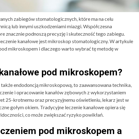
wanych zabiegów stomatologicznych, które ma na celu
nicą lub innymi uszkodzeniami miazgi. Współczesna
re znacznie podnoszą precyzję i skuteczność tego zabiegu.
leczenie kanałowe jest mikroskop stomatologiczny. W artykule
e pod mikroskopem i dlaczego warto wybrać tę metodę w
e kanałowe pod mikroskopem?
e także endodoncją mikroskopową, to zaawansowana technika,
czenie i opracowanie kanałów zębowych z wykorzystaniem
t 25-krotnemu oraz precyzyjnemu oświetleniu, lekarz jest w
doczne gołym okiem. Tradycyjne leczenie kanałowe opiera się
widoczności, co może zwiększać ryzyko powikłań.
leczeniem pod mikroskopem a