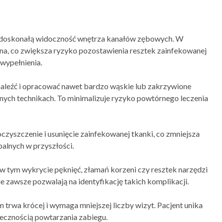
 doskonałą widoczność wnętrza kanałów zębowych. W
na, co zwiększa ryzyko pozostawienia resztek zainfekowanej
wypełnienia.
naleźć i opracować nawet bardzo wąskie lub zakrzywione
jnych technikach. To minimalizuje ryzyko powtórnego leczenia
yszczenie i usunięcie zainfekowanej tkanki, co zmniejsza
palnych w przyszłości.
w tym wykrycie pęknięć, złamań korzeni czy resztek narzędzi
 zawsze pozwalają na identyfikację takich komplikacji.
 trwa krócej i wymaga mniejszej liczby wizyt. Pacjent unika
ecznością powtarzania zabiegu.