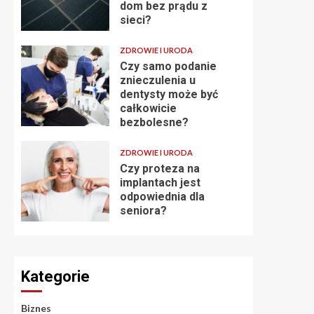
dom bez prądu z
sieci?
ZDROWIE I URODA
Czy samo podanie
znieczulenia u
dentysty może być
całkowicie
bezbolesne?
ZDROWIE I URODA
Czy proteza na
implantach jest
odpowiednia dla
seniora?
Kategorie
Biznes