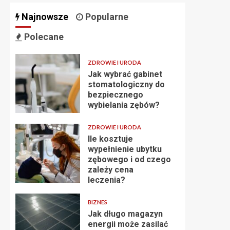
Najnowsze
Popularne
Polecane
ZDROWIE I URODA
Jak wybrać gabinet
stomatologiczny do
bezpiecznego
wybielania zębów?
ZDROWIE I URODA
Ile kosztuje
wypełnienie ubytku
zębowego i od czego
zależy cena
leczenia?
BIZNES
Jak długo magazyn
energii może zasilać