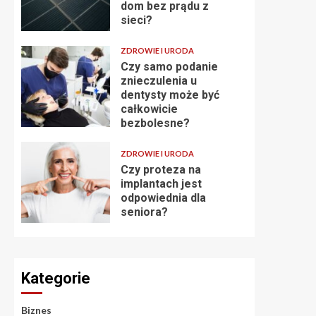
dom bez prądu z
sieci?
ZDROWIE I URODA
Czy samo podanie
znieczulenia u
dentysty może być
całkowicie
bezbolesne?
ZDROWIE I URODA
Czy proteza na
implantach jest
odpowiednia dla
seniora?
Kategorie
Biznes