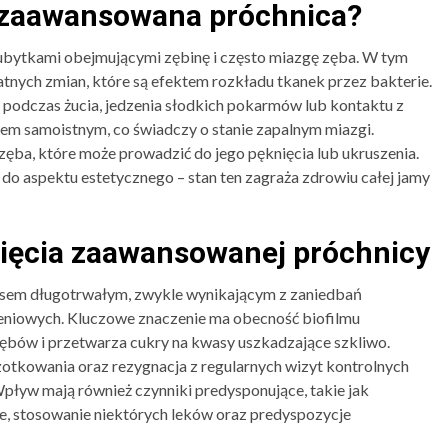
ę zaawansowana próchnica?
ubytkami obejmującymi zębinę i często miazgę zęba. W tym
tnych zmian, które są efektem rozkładu tkanek przez bakterie.
a podczas żucia, jedzenia słodkich pokarmów lub kontaktu z
em samoistnym, co świadczy o stanie zapalnym miazgi.
 zęba, które może prowadzić do jego pęknięcia lub ukruszenia.
do aspektu estetycznego – stan ten zagraża zdrowiu całej jamy
ięcia zaawansowanej próchnicy
esem długotrwałym, zwykle wynikającym z zaniedbań
eniowych. Kluczowe znaczenie ma obecność biofilmu
zębów i przetwarza cukry na kwasy uszkadzające szkliwo.
zotkowania oraz rezygnacja z regularnych wizyt kontrolnych
Wpływ mają również czynniki predysponujące, takie jak
e, stosowanie niektórych leków oraz predyspozycje