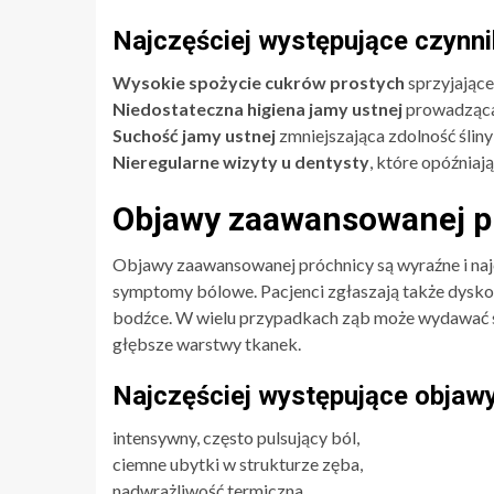
Najczęściej występujące czynni
Wysokie spożycie cukrów prostych
sprzyjając
Niedostateczna higiena jamy ustnej
prowadząca 
Suchość jamy ustnej
zmniejszająca zdolność śliny
Nieregularne wizyty u dentysty
, które opóźnia
Objawy zaawansowanej p
Objawy zaawansowanej próchnicy są wyraźne i naj
symptomy bólowe. Pacjenci zgłaszają także dysko
bodźce. W wielu przypadkach ząb może wydawać się
głębsze warstwy tkanek.
Najczęściej występujące objawy
intensywny, często pulsujący ból,
ciemne ubytki w strukturze zęba,
nadwrażliwość termiczna,