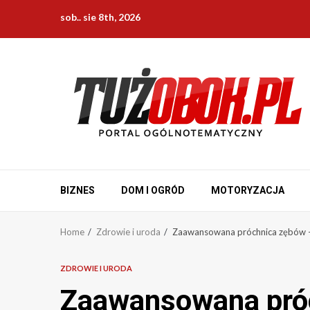
Skip
sob.. sie 8th, 2026
to
content
BIZNES
DOM I OGRÓD
MOTORYZACJA
Home
Zdrowie i uroda
Zaawansowana próchnica zębów – 
ZDROWIE I URODA
Zaawansowana próc