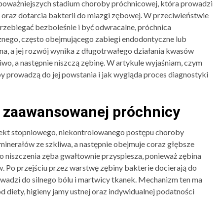
poważniejszych stadium choroby próchnicowej, która prowadzi
oraz dotarcia bakterii do miazgi zębowej. W przeciwieństwie
zebiegać bezboleśnie i być odwracalne, próchnica
nego, często obejmującego zabiegi endodontyczne lub
a, a jej rozwój wynika z długotrwałego działania kwasów
iwo, a następnie niszczą zębinę. W artykule wyjaśniam, czym
y prowadzą do jej powstania i jak wygląda proces diagnostyki
 zaawansowanej próchnicy
ekt stopniowego, niekontrolowanego postępu choroby
minerałów ze szkliwa, a następnie obejmuje coraz głębsze
o niszczenia zęba gwałtownie przyspiesza, ponieważ zębina
w. Po przejściu przez warstwę zębiny bakterie docierają do
owadzi do silnego bólu i martwicy tkanek. Mechanizm ten ma
 diety, higieny jamy ustnej oraz indywidualnej podatności