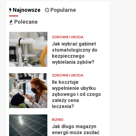
Najnowsze
Popularne
Polecane
ZDROWIE I URODA
Jak wybrać gabinet
stomatologiczny do
bezpiecznego
wybielania zębów?
ZDROWIE I URODA
Ile kosztuje
wypełnienie ubytku
zębowego i od czego
zależy cena
leczenia?
BIZNES
Jak długo magazyn
energii może zasilać