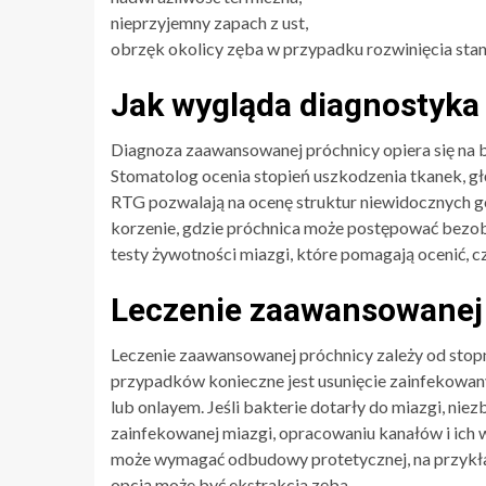
nieprzyjemny zapach z ust,
obrzęk okolicy zęba w przypadku rozwinięcia stan
Jak wygląda diagnostyka
Diagnoza zaawansowanej próchnicy opiera się na b
Stomatolog ocenia stopień uszkodzenia tkanek, gł
RTG pozwalają na ocenę struktur niewidocznych g
korzenie, gdzie próchnica może postępować bezo
testy żywotności miazgi, które pomagają ocenić, c
Leczenie zaawansowanej
Leczenie zaawansowanej próchnicy zależy od stopn
przypadków konieczne jest usunięcie zainfekow
lub onlayem. Jeśli bakterie dotarły do miazgi, niez
zainfekowanej miazgi, opracowaniu kanałów i ic
może wymagać odbudowy protetycznej, na przykład 
opcją może być ekstrakcja zęba.