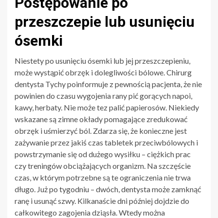
Postępowanie po
przeszczepie lub usunięciu
ósemki
Niestety po usunięciu ósemki lub jej przeszczepieniu,
może wystąpić obrzęk i dolegliwości bólowe. Chirurg
dentysta Tychy poinformuje z pewnością pacjenta, że nie
powinien do czasu wygojenia rany pić gorących napoi,
kawy, herbaty. Nie może tez palić papierosów. Niekiedy
wskazane są zimne okłady pomagające zredukować
obrzęk i uśmierzyć ból. Zdarza się, że konieczne jest
zażywanie przez jakiś czas tabletek przeciwbólowych i
powstrzymanie się od dużego wysiłku – ciężkich prac
czy treningów obciążających organizm. Na szczęście
czas, w którym potrzebne są te ograniczenia nie trwa
długo. Już po tygodniu – dwóch, dentysta może zamknąć
ranę i usunąć szwy. Kilkanaście dni później dojdzie do
całkowitego zagojenia dziąsła. Wtedy można