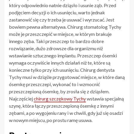
który odpowiednio natnie dziąsło i usunie ząb. Przed
podjęciem decyzji o ich usunięciu, warto jednak
zastanowić się czy trzeba je usuwać i wyrzucać. Jest
bowiem pewna alternatywa. Chirurg stomatolog Tychy
może je przeszczepić w miejsce, w którym brakuje
innego zęba. Taki przeszczep to bardzo dobre
rozwiązanie, dużo zdrowsze dla organizmu niż
wstawianie sztucznego implantu. Przeszczep ósemki
wymaga oczywiście innych działań niż te, które są
konieczne tylko przy ich usunięciu. Chirurg dentysta
Tychy musi w dziąśle przygotować miejsce, w które daną
ósemkę przeszczepi, wykonać to i wzmocnić
przeszczepioną ósemkę, by zrosła się z dziąsłem.
Najczęściej
chirurg szczękowy Tychy
wstawia specjalną
szynę, która łączy przeszczepioną ósemkę z innymi
zębami, a po wygojeniu rany i w chwili, gdy już się osadzi
w nowym miejscu, po prostu ramę usuwa.