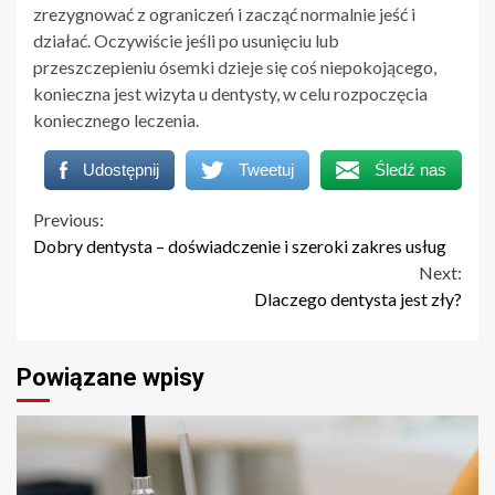
zrezygnować z ograniczeń i zacząć normalnie jeść i
działać. Oczywiście jeśli po usunięciu lub
przeszczepieniu ósemki dzieje się coś niepokojącego,
konieczna jest wizyta u dentysty, w celu rozpoczęcia
koniecznego leczenia.
Udostępnij
Tweetuj
Śledź nas
Continue
Previous:
Dobry dentysta – doświadczenie i szeroki zakres usług
Reading
Next:
Dlaczego dentysta jest zły?
Powiązane wpisy