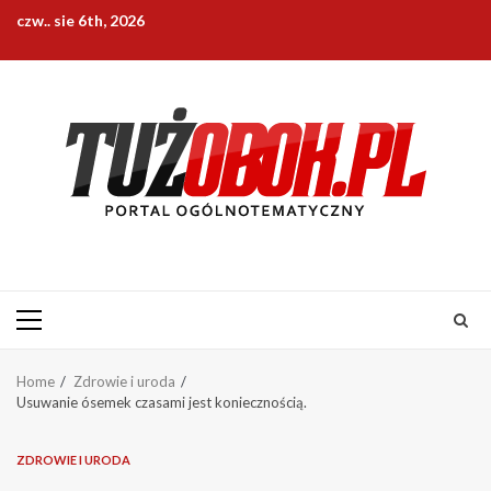
Skip
czw.. sie 6th, 2026
to
content
Primary
Menu
Home
Zdrowie i uroda
Usuwanie ósemek czasami jest koniecznością.
ZDROWIE I URODA