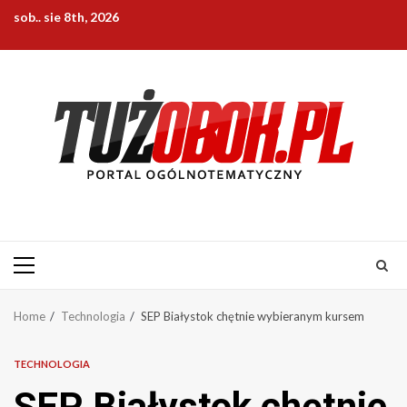
Skip
sob.. sie 8th, 2026
to
content
Primary
Menu
Home
Technologia
SEP Białystok chętnie wybieranym kursem
TECHNOLOGIA
SEP Białystok chętnie