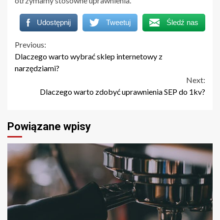
otrzymamy stosowne uprawnienia.
Udostępnij
Tweetuj
Śledź nas
Continue
Previous:
Dlaczego warto wybrać sklep internetowy z
Reading
narzędziami?
Next:
Dlaczego warto zdobyć uprawnienia SEP do 1kv?
Powiązane wpisy