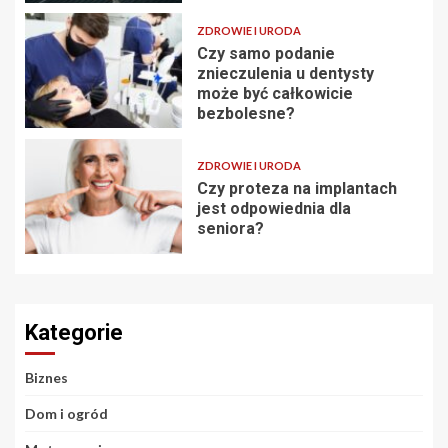
ZDROWIE I URODA
Czy samo podanie
znieczulenia u dentysty
może być całkowicie
bezbolesne?
ZDROWIE I URODA
Czy proteza na implantach
jest odpowiednia dla
seniora?
Kategorie
Biznes
Dom i ogród