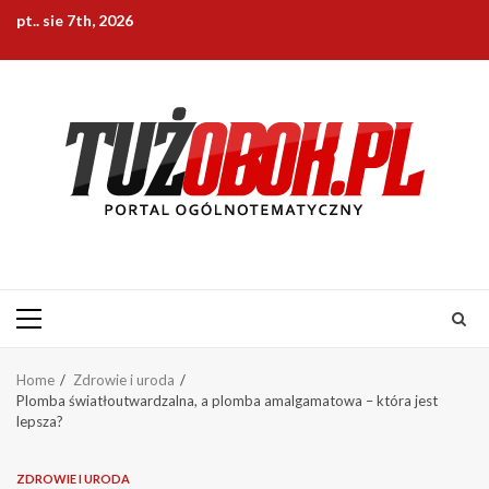
Skip
pt.. sie 7th, 2026
to
content
Primary
Menu
Home
Zdrowie i uroda
Plomba światłoutwardzalna, a plomba amalgamatowa – która jest
lepsza?
ZDROWIE I URODA