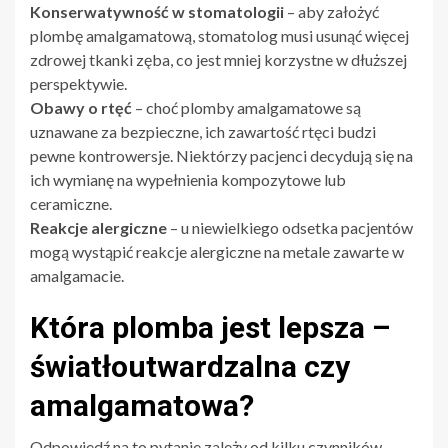
Konserwatywność w stomatologii
– aby założyć
plombę amalgamatową, stomatolog musi usunąć więcej
zdrowej tkanki zęba, co jest mniej korzystne w dłuższej
perspektywie.
Obawy o rtęć
– choć plomby amalgamatowe są
uznawane za bezpieczne, ich zawartość rtęci budzi
pewne kontrowersje. Niektórzy pacjenci decydują się na
ich wymianę na wypełnienia kompozytowe lub
ceramiczne.
Reakcje alergiczne
– u niewielkiego odsetka pacjentów
mogą wystąpić reakcje alergiczne na metale zawarte w
amalgamacie.
Która plomba jest lepsza –
światłoutwardzalna czy
amalgamatowa?
Odpowiedź na to pytanie zależy od kilku czynników,