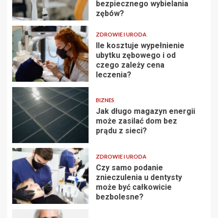
bezpiecznego wybielania
zębów?
ZDROWIE I URODA
Ile kosztuje wypełnienie
ubytku zębowego i od
czego zależy cena
leczenia?
BIZNES
Jak długo magazyn energii
może zasilać dom bez
prądu z sieci?
ZDROWIE I URODA
Czy samo podanie
znieczulenia u dentysty
może być całkowicie
bezbolesne?