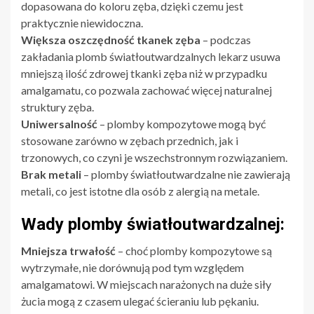
dopasowana do koloru zęba, dzięki czemu jest
praktycznie niewidoczna.
Większa oszczędność tkanek zęba
– podczas
zakładania plomb światłoutwardzalnych lekarz usuwa
mniejszą ilość zdrowej tkanki zęba niż w przypadku
amalgamatu, co pozwala zachować więcej naturalnej
struktury zęba.
Uniwersalność
– plomby kompozytowe mogą być
stosowane zarówno w zębach przednich, jak i
trzonowych, co czyni je wszechstronnym rozwiązaniem.
Brak metali
– plomby światłoutwardzalne nie zawierają
metali, co jest istotne dla osób z alergią na metale.
Wady plomby światłoutwardzalnej:
Mniejsza trwałość
– choć plomby kompozytowe są
wytrzymałe, nie dorównują pod tym względem
amalgamatowi. W miejscach narażonych na duże siły
żucia mogą z czasem ulegać ścieraniu lub pękaniu.