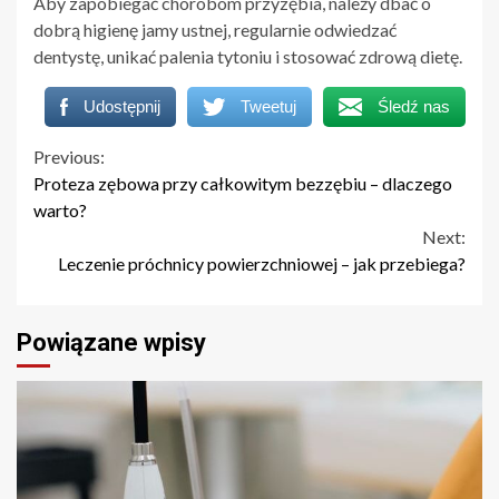
Aby zapobiegać chorobom przyzębia, należy dbać o
dobrą higienę jamy ustnej, regularnie odwiedzać
dentystę, unikać palenia tytoniu i stosować zdrową dietę.
Udostępnij
Tweetuj
Śledź nas
Continue
Previous:
Proteza zębowa przy całkowitym bezzębiu – dlaczego
Reading
warto?
Next:
Leczenie próchnicy powierzchniowej – jak przebiega?
Powiązane wpisy