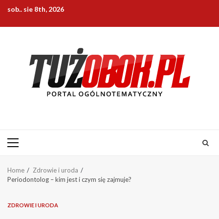
Skip
sob.. sie 8th, 2026
to
content
Primary
Menu
Home
Zdrowie i uroda
Periodontolog – kim jest i czym się zajmuje?
ZDROWIE I URODA