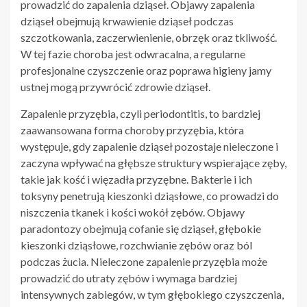
prowadzić do zapalenia dziąseł. Objawy zapalenia
dziąseł obejmują krwawienie dziąseł podczas
szczotkowania, zaczerwienienie, obrzęk oraz tkliwość.
W tej fazie choroba jest odwracalna, a regularne
profesjonalne czyszczenie oraz poprawa higieny jamy
ustnej mogą przywrócić zdrowie dziąseł.
Zapalenie przyzębia, czyli periodontitis, to bardziej
zaawansowana forma choroby przyzębia, która
występuje, gdy zapalenie dziąseł pozostaje nieleczone i
zaczyna wpływać na głębsze struktury wspierające zęby,
takie jak kość i więzadła przyzębne. Bakterie i ich
toksyny penetrują kieszonki dziąsłowe, co prowadzi do
niszczenia tkanek i kości wokół zębów. Objawy
paradontozy obejmują cofanie się dziąseł, głębokie
kieszonki dziąsłowe, rozchwianie zębów oraz ból
podczas żucia. Nieleczone zapalenie przyzębia może
prowadzić do utraty zębów i wymaga bardziej
intensywnych zabiegów, w tym głębokiego czyszczenia,