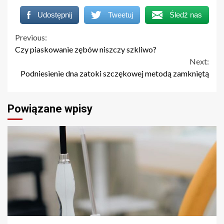
Udostępnij
Tweetuj
Śledź nas
Continue
Previous:
Czy piaskowanie zębów niszczy szkliwo?
Reading
Next:
Podniesienie dna zatoki szczękowej metodą zamkniętą
Powiązane wpisy