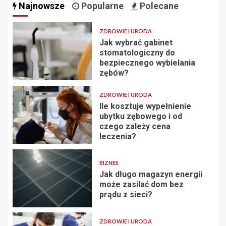
Najnowsze
Popularne
Polecane
ZDROWIE I URODA
Jak wybrać gabinet
stomatologiczny do
bezpiecznego wybielania
zębów?
ZDROWIE I URODA
Ile kosztuje wypełnienie
ubytku zębowego i od
czego zależy cena
leczenia?
BIZNES
Jak długo magazyn energii
może zasilać dom bez
prądu z sieci?
ZDROWIE I URODA