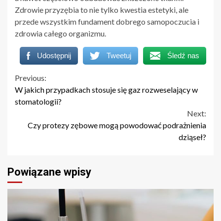
Zdrowie przyzębia to nie tylko kwestia estetyki, ale
przede wszystkim fundament dobrego samopoczucia i
zdrowia całego organizmu.
Udostępnij
Tweetuj
Śledź nas
Continue
Previous:
W jakich przypadkach stosuje się gaz rozweselający w
Reading
stomatologii?
Next:
Czy protezy zębowe mogą powodować podrażnienia
dziąseł?
Powiązane wpisy