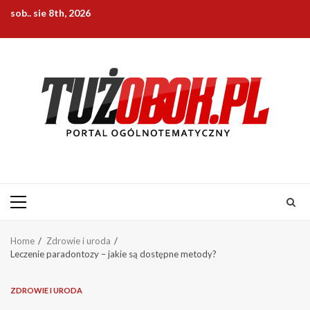
Skip
sob.. sie 8th, 2026
to
content
Primary
Menu
Home
Zdrowie i uroda
Leczenie paradontozy – jakie są dostępne metody?
ZDROWIE I URODA