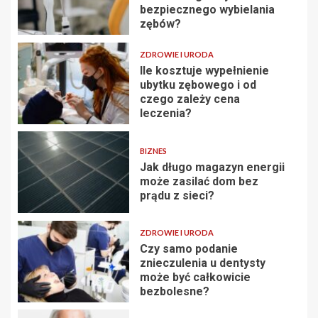
bezpiecznego wybielania
zębów?
ZDROWIE I URODA
Ile kosztuje wypełnienie
ubytku zębowego i od
czego zależy cena
leczenia?
BIZNES
Jak długo magazyn energii
może zasilać dom bez
prądu z sieci?
ZDROWIE I URODA
Czy samo podanie
znieczulenia u dentysty
może być całkowicie
bezbolesne?