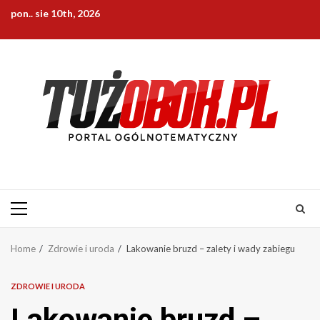
Skip
pon.. sie 10th, 2026
to
content
Primary
Menu
Home
Zdrowie i uroda
Lakowanie bruzd – zalety i wady zabiegu
ZDROWIE I URODA
Lakowanie bruzd –